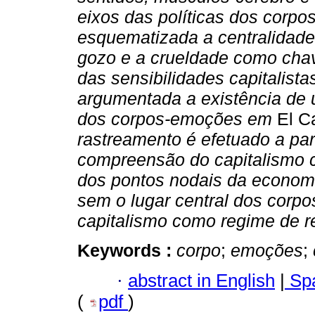
eixos das políticas dos corp
esquematizada a centralidade
gozo e a crueldade como chav
das sensibilidades capitalistas
argumentada a existência de 
dos corpos-emoções em
El C
rastreamento é efetuado a par
compreensão do capitalismo c
dos pontos nodais da economia
sem o lugar central dos corp
capitalismo como regime de re
Keywords :
corpo
;
emoções
;
·
abstract in English
|
Spa
(
pdf
)