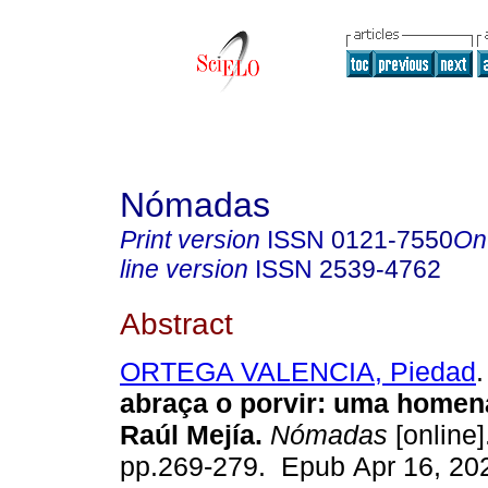
Nómadas
Print version
ISSN
0121-7550
On
line version
ISSN
2539-4762
Abstract
ORTEGA VALENCIA, Piedad
.
abraça o porvir: uma home
Raúl Mejía.
Nómadas
[online]
pp.269-279. Epub Apr 16, 20