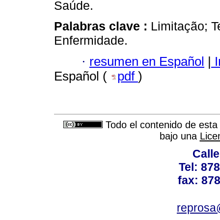
Saúde.
Palabras clave :
Limitação; 
Enfermidade.
·
resumen en Español
|
I
Español (
pdf
)
Todo el contenido de esta 
bajo una
Lice
Calle
Tel: 87
fax: 87
reprosa