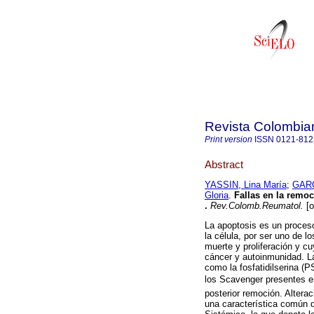
Revista Colombia
Print version
ISSN
0121-812
Abstract
YASSIN, Lina María
;
GARC
Gloria
.
Fallas en la remo
.
Rev.Colomb.Reumatol.
[o
La apoptosis es un proceso
la célula, por ser uno de 
muerte y proliferación y 
cáncer y autoinmunidad. L
como la fosfatidilserina (
los Scavenger presentes e
posterior remoción. Altera
una característica común