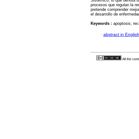
Sistémico, lo que denota l
procesos que regulan la re
pretende comprender mejor 
el desarrollo de enfermed
Keywords :
apoptosis; rec
·
abstract in Englis
All the con