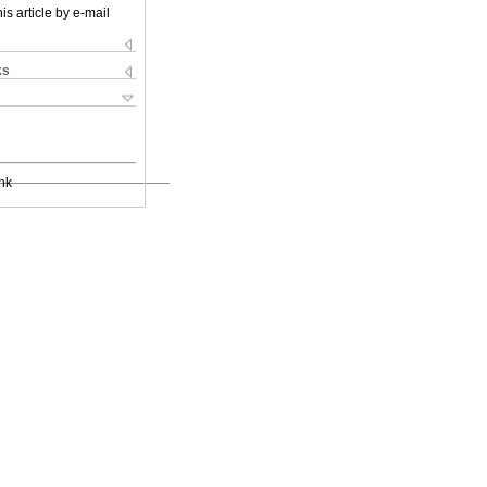
is article by e-mail
ks
nk