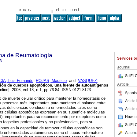
na de Reumatología
Services 
3
Journal
SciELO
IA, Luis Fernando
;
ROJAS, Mauricio
and
VASQUEZ,
Article
ción de cuerpos apoptóticos, una fuente de autoantígenos
nline]. 2006, vol.13, n.1, pp.76-84. ISSN 0121-8123.
Spanis
 de muerte celular crítico para mantener la homeostasis de
Article
los procesos más importantes para mantener el balance entre
cuyas deficiencias conducen a enfermedades tales como
Article
as células apoptóticas expresan en su superficie moléculas
PS), importantes para su reconocimiento por receptores como
How to 
n fagocitos profesionales y no profesionales, para su
SciELO
ciones en la capacidad de remover células apoptóticas son
 de enfermedades autoinmunes como el Lupus Eritematoso
Automat