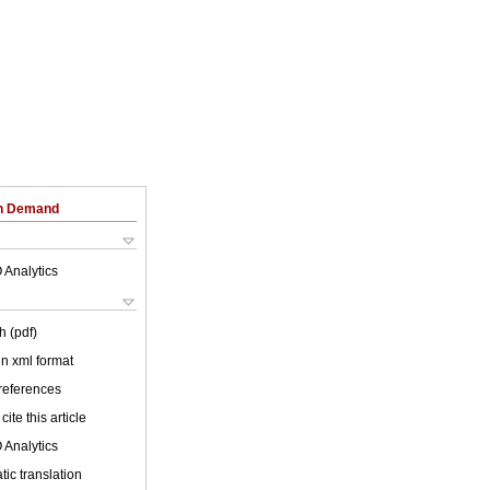
on Demand
 Analytics
h (pdf)
 in xml format
 references
cite this article
 Analytics
ic translation