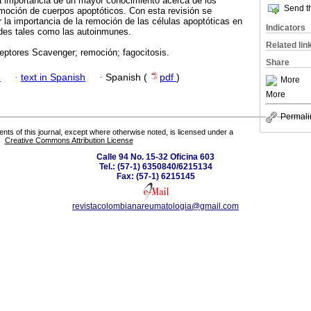
a importancia de un mayor conocimiento acerca de los
Send th
moción de cuerpos apoptóticos. Con esta revisión se
la importancia de la remoción de las células apoptóticas en
Indicators
ades tales como las autoinmunes.
Related lin
eptores Scavenger; remoción; fagocitosis.
Share
h
·
text in Spanish
·
Spanish (
pdf
)
More
More
Permali
tents of this journal, except where otherwise noted, is licensed under a
Creative Commons Attribution License
Calle 94 No. 15-32 Oficina 603
Tel.: (57-1) 6350840/6215134
Fax: (57-1) 6215145
revistacolombianareumatologia@gmail.com