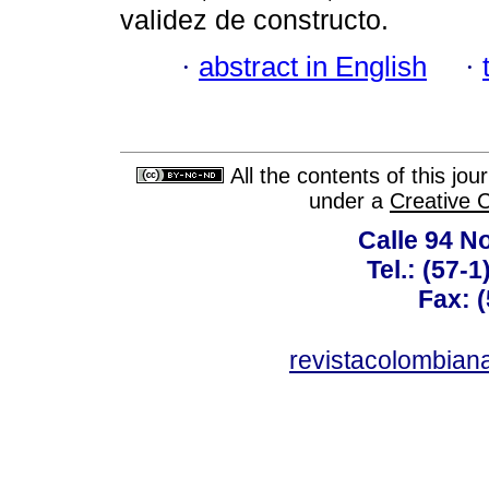
validez de constructo.
·
abstract in English
·
All the contents of this jo
under a
Creative 
Calle 94 No
Tel.: (57-
Fax: 
revistacolombia