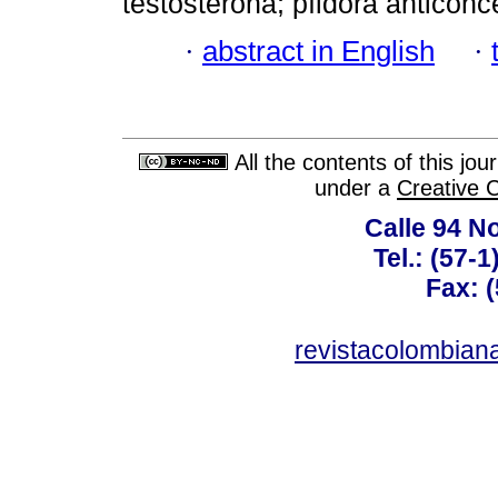
testosterona; píldora anticonc
·
abstract in English
·
All the contents of this jo
under a
Creative 
Calle 94 No
Tel.: (57-
Fax: 
revistacolombia