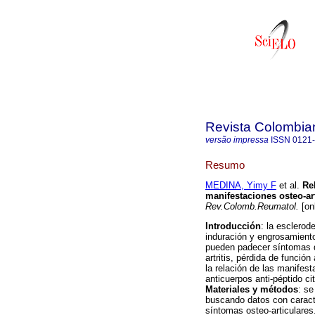
Revista Colombia
versão impressa
ISSN
0121
Resumo
MEDINA, Yimy F
et al.
Re
manifestaciones osteo-ar
Rev.Colomb.Reumatol.
[on
Introducción
: la esclerod
induración y engrosamiento
pueden padecer síntomas d
artritis, pérdida de funció
la relación de las manifest
anticuerpos anti-péptido c
Materiales y métodos
: se
buscando datos con caract
síntomas osteo-articulares.