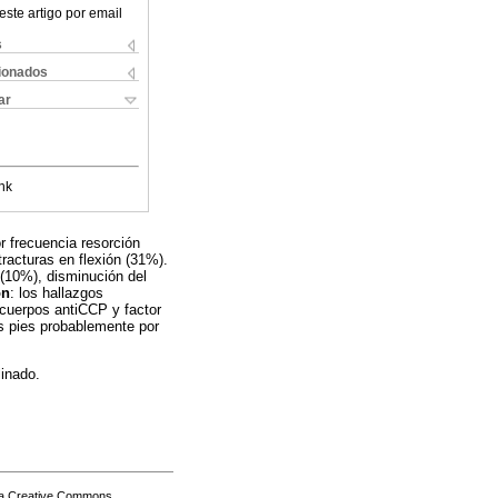
este artigo por email
s
cionados
ar
nk
r frecuencia resorción
racturas en flexión (31%).
 (10%), disminución del
ón
: los hallazgos
icuerpos antiCCP y factor
s pies probablemente por
linado.
a Creative Commons