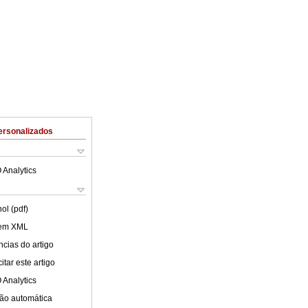
ersonalizados
 Analytics
ol (pdf)
 em XML
cias do artigo
tar este artigo
 Analytics
ão automática