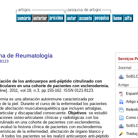
na de Reumatología
Serviços P
-8123
Journal
SciELO
lación de los anticuerpos anti-péptido citrulinado con
Artigo
ticulares en una cohorte de pacientes con esclerodermia
.
line]. 2011, vol.18, n.3, pp.155-162. ISSN 0121-8123.
Espanh
ermia es una alteración autoinmune caracterizada por
Artigo
 de la piel. Durante el curso de la enfermedad los pacientes
e afectación musculoesquelética que incluyen artralgias,
Referên
n articular y discapacidad consecuente.
Objetivos
: se estudió
aciones osteo-articulares clínicas y radiológicas con los
Como ci
itrulinado en una cohorte de pacientes con esclerodermia.
SciELO
 evaluó la historia clínica de pacientes con esclerodermia
erísticas de la enfermedad, afectación de órgano blanco y
Traduç
 A todos los pacientes se les realizó anticuerpos anti-péptido