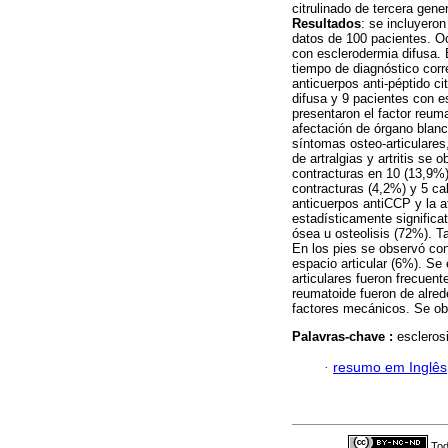
citrulinado de tercera gen
Resultados
: se incluyero
datos de 100 pacientes. Oc
con esclerodermia difusa. 
tiempo de diagnóstico corr
anticuerpos anti-péptido c
difusa y 9 pacientes con e
presentaron el factor reuma
afectación de órgano blanc
síntomas osteo-articulares
de artralgias y artritis se 
contracturas en 10 (13,9%)
contracturas (4,2%) y 5 ca
anticuerpos antiCCP y la af
estadísticamente significa
ósea u osteolisis (72%). T
En los pies se observó con
espacio articular (6%). Se
articulares fueron frecuen
reumatoide fueron de alre
factores mecánicos. Se ob
Palavras-chave :
escleros
·
resumo em Inglês
Tod