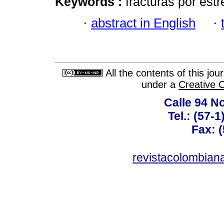
Keywords :
fracturas por estr
·
abstract in English
·
All the contents of this jo
under a
Creative 
Calle 94 No
Tel.: (57-
Fax: 
revistacolombia