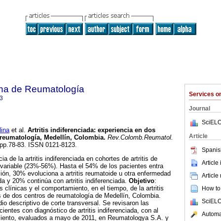
na de Reumatología
Services 
3
Journal
SciELO
ina
et al.
Artritis indiferenciada
:
experiencia en dos
Article
 reumatología, Medellín, Colombia
.
Rev.Colomb.Reumatol.
, pp.78-83. ISSN 0121-8123.
Spanis
ia de la artritis indiferenciada en cohortes de artritis de
Article
 variable (23%-56%). Hasta el 54% de los pacientes entra
ón, 30% evoluciona a artritis reumatoide u otra enfermedad
Article
ida y 20% continúa con artritis indiferenciada.
Objetivo
:
s clínicas y el comportamiento, en el tiempo, de la artritis
How to 
s de dos centros de reumatología de Medellín, Colombia.
SciELO
dio descriptivo de corte transversal. Se revisaron las
cientes con diagnóstico de artritis indiferenciada, con al
Automat
ento, evaluados a mayo de 2011, en Reumatologya S.A. y