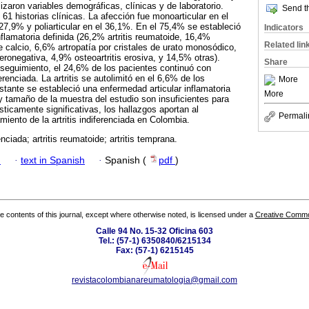
izaron variables demográficas, clínicas y de laboratorio.
Send th
 61 historias clínicas. La afección fue monoarticular en el
 27,9% y poliarticular en el 36,1%. En el 75,4% se estableció
Indicators
flamatoria definida (26,2% artritis reumatoide, 16,4%
Related lin
de calcio, 6,6% artropatía por cristales de urato monosódico,
eronegativa, 4,9% osteoartritis erosiva, y 14,5% otras).
Share
 seguimiento, el 24,6% de los pacientes continuó con
ferenciada. La artritis se autolimitó en el 6,6% de los
More
stante se estableció una enfermedad articular inflamatoria
More
 y tamaño de la muestra del estudio son insuficientes para
sticamente significativas, los hallazgos aportan al
Permali
iento de la artritis indiferenciada en Colombia.
renciada; artritis reumatoide; artritis temprana.
h
·
text in Spanish
·
Spanish (
pdf
)
the contents of this journal, except where otherwise noted, is licensed under a
Creative Common
Calle 94 No. 15-32 Oficina 603
Tel.: (57-1) 6350840/6215134
Fax: (57-1) 6215145
revistacolombianareumatologia@gmail.com