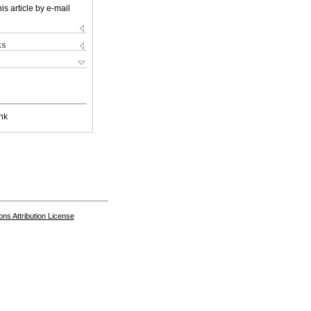
is article by e-mail
ks
nk
s Attribution License