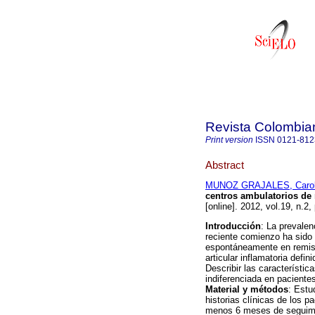
Revista Colombia
Print version
ISSN
0121-812
Abstract
MUNOZ GRAJALES, Carol
centros ambulatorios de
[online]. 2012, vol.19, n.2
Introducción
: La prevalenc
reciente comienzo ha sido
espontáneamente en remisi
articular inflamatoria defin
Describir las característica
indiferenciada en paciente
Material y métodos
: Estu
historias clínicas de los pa
menos 6 meses de seguimi