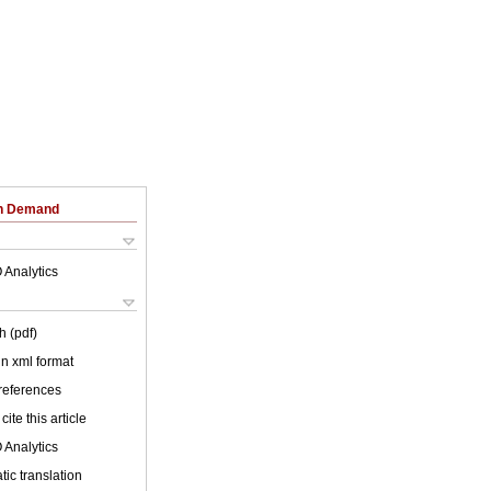
on Demand
 Analytics
h (pdf)
 in xml format
 references
cite this article
 Analytics
ic translation