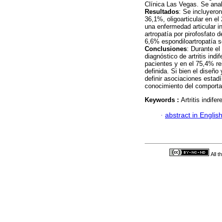
Clínica Las Vegas. Se anal
Resultados
: Se incluyeron
36,1%, oligoarticular en el
una enfermedad articular in
artropatía por pirofosfato 
6,6% espondiloartropatía s
Conclusiones
: Durante el
diagnóstico de artritis indi
pacientes y en el 75,4% re
definida. Si bien el diseño
definir asociaciones estadí
conocimiento del comportam
Keywords :
Artritis indife
·
abstract in Englis
All 