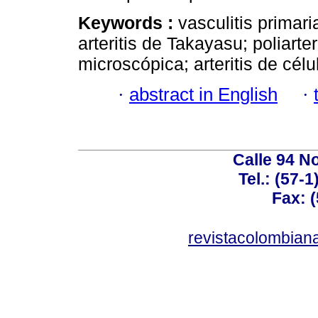
Keywords :
vasculitis primar
arteritis de Takayasu; poliarter
microscópica; arteritis de célu
·
abstract in English
·
Calle 94 No
Tel.: (57-
Fax: 
revistacolombia