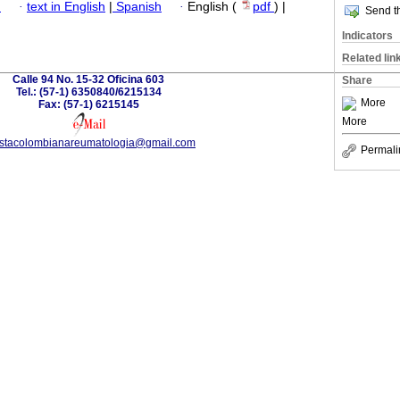
h
·
text in English
|
Spanish
·
English (
pdf
) |
Send th
Indicators
Related lin
Calle 94 No. 15-32 Oficina 603
Share
Tel.: (57-1) 6350840/6215134
More
Fax: (57-1) 6215145
More
istacolombianareumatologia@gmail.com
Permali