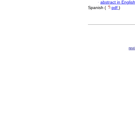
·
abstract in Englis
Spanish (
pdf
)
rev