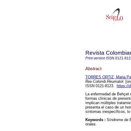
Revista Colombia
Print version
ISSN
0121-812
Abstract
TORRES ORTIZ, Maria Pa
Rev.Colomb.Reumatol.
[on
ISSN 0121-8123.
https://
La enfermedad de Behҫet es
formas clínicas de presen
implican múltiples tratamie
presenta el caso de un hom
síntomas inespecíficos, lo
Keywords :
Síndrome de B
orales.