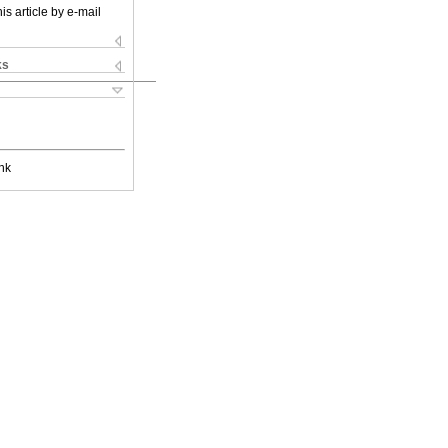
is article by e-mail
ks
nk