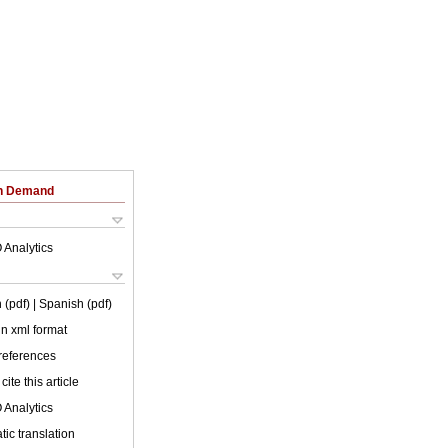
on Demand
 Analytics
 (pdf)
| Spanish (pdf)
 in xml format
 references
cite this article
 Analytics
ic translation