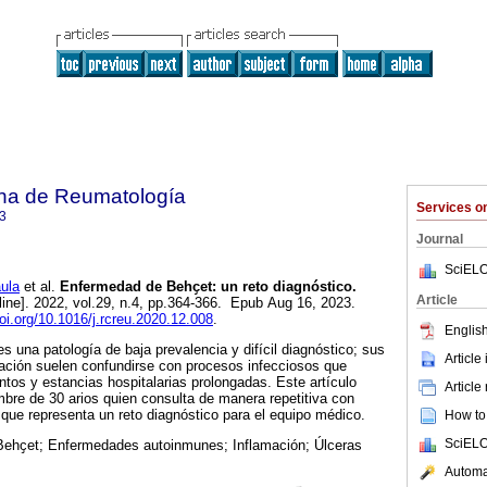
na de Reumatología
Services 
3
Journal
SciELO
ula
et al.
Enfermedad de Behҫet: un reto diagnóstico.
Article
line]. 2022, vol.29, n.4, pp.364-366. Epub Aug 16, 2023.
doi.org/10.1016/j.rcreu.2020.12.008
.
English
 una patología de baja prevalencia y difícil diagnóstico; sus
Article
tación suelen confundirse con procesos infecciosos que
ntos y estancias hospitalarias prolongadas. Este artículo
Article
bre de 30 arios quien consulta de manera repetitiva con
 que representa un reto diagnóstico para el equipo médico.
How to 
SciELO
ehҫet; Enfermedades autoinmunes; Inflamación; Úlceras
Automat