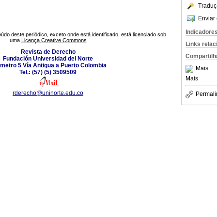
Traduç
Enviar 
Indicadore
údo deste periódico, exceto onde está identificado, está licenciado sob
uma
Licença Creative Commons
Links rela
Revista de Derecho
Compartilh
Fundación Universidad del Norte
ómetro 5 Vía Antigua a Puerto Colombia
Mais
Tel.: (57) (5) 3509509
Mais
rderecho@uninorte.edu.co
Permali