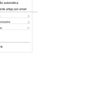
ão automática
este artigo por email
s
cionados
ar
nk