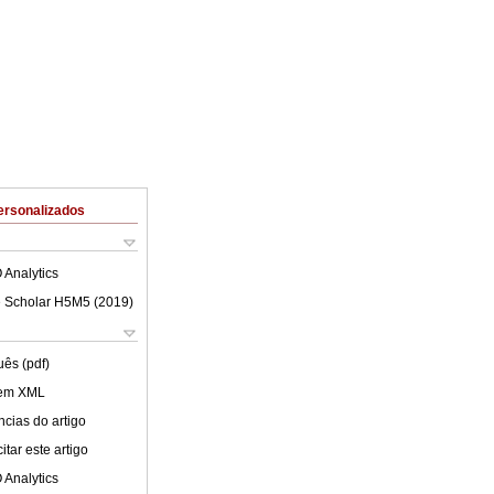
ersonalizados
 Analytics
 Scholar H5M5 (
2019
)
uês (pdf)
 em XML
cias do artigo
tar este artigo
 Analytics