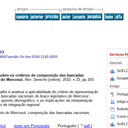
ho
Serviços P
-8697
versão On-line
ISSN
2145-9355
Journal
SciELO
sobre os critérios de composição das bancadas
Google
 do Mercosul
.
Rev. Derecho
[online]. 2010, n.33, pp.183-
Artigo
alho é analisar a aplicabilidade do critério de representação
Portug
bancadas nacionais do braço legislativo do Mercosul -
 quesito demográfico, e as implicações da interpretação
Artigo
 de integração regional.
Referên
to do Mercosul; composição das bancadas nacionais;
Como ci
SciELO
hol
·
texto em Português
·
Português (
pdf
)