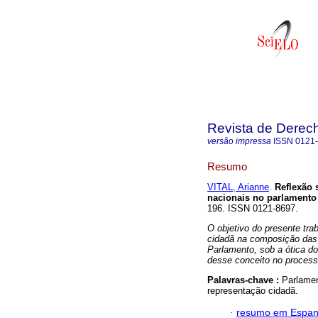
Revista de Derec
versão impressa
ISSN
0121
Resumo
VITAL, Arianne
.
Reflexão 
nacionais no parlamento
196. ISSN 0121-8697.
O objetivo do presente trab
cidadã na composição das 
Parlamento, sob a ótica do
desse conceito no processo
Palavras-chave :
Parlamen
representação cidadã.
·
resumo em Espan