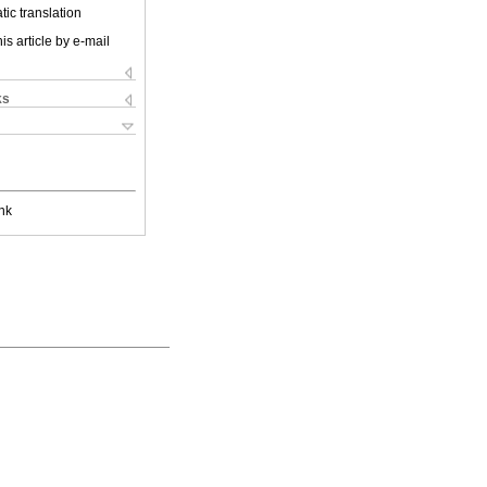
ic translation
is article by e-mail
ks
nk