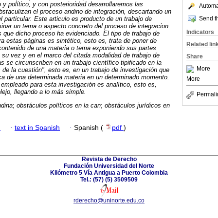
o y político, y con posterioridad desarrollaremos las
Automat
bstaculizan el proceso andino de integración, descartando un
Send th
 particular.
Este articulo es producto de un trabajo de
inar un tema o aspecto concreto del proceso de integracion
Indicators
s que dicho proceso ha evidenciado. El tipo de trabajo de
a estas páginas es sintético, esto es, trata de poner de
Related lin
l contenido de una materia o tema exponiendo sus partes
A su vez y en el marco del citada modalidad de trabajo de
Share
s se circunscriben en un trabajo científico tipificado en la
More
de la cuestión", esto es, en un trabajo de investigación que
fica de una determinada materia en un determinado momento.
More
empleado para esta investigación es analítico, esto es,
lejo, llegando a lo más simple.
Permali
dina
;
obstáculos políticos en la can
;
obstáculos jurídicos en
h
·
text in Spanish
·
Spanish (
pdf
)
Revista de Derecho
Fundación Universidad del Norte
Kilómetro 5 Vía Antigua a Puerto Colombia
Tel.: (57) (5) 3509509
rderecho@uninorte.edu.co