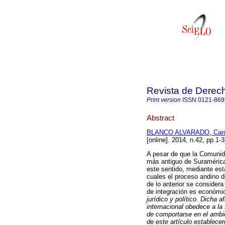
Revista de Derec
Print version
ISSN
0121-869
Abstract
BLANCO ALVARADO, Caro
[online]. 2014, n.42, pp.1
A pesar de que la Comunida
más antiguo de Suramérica
este sentido, mediante est
cuales el proceso andino d
de lo anterior se consider
de integración es económic
jurídico y político. Dicha 
internacional obedece a la 
de comportarse en el ambie
de este artículo establec