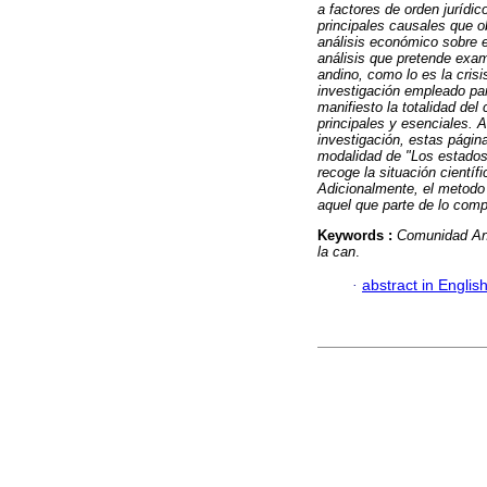
a factores de orden jurídic
principales causales que o
análisis económico sobre el
análisis que pretende exam
andino, como lo es la crisi
investigación empleado par
manifiesto la totalidad de
principales y esenciales. 
investigación, estas página
modalidad de "Los estados 
recoge la situación cientí
Adicionalmente, el metodo 
aquel que parte de lo comp
Keywords :
Comunidad An
la can
.
·
abstract in Englis