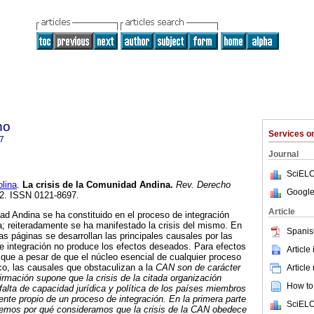
ho
Services 
7
Journal
SciELO
lina
.
La crisis de la Comunidad Andina
.
Rev. Derecho
Google
-32. ISSN 0121-8697.
Article
d Andina se ha constituido en el proceso de integración
; reiteradamente se ha manifestado la crisis del mismo. En
Spanis
as páginas se desarrollan las principales causales por las
e integración no produce los efectos deseados. Para efectos
Article
a que a pesar de que el núcleo esencial de cualquier proceso
o, las causales que obstaculizan a la
CAN son de carácter
Article
afirmación supone que la crisis de la citada organización
How to 
falta de capacidad jurídica y política de los países miembros
nte propio de un proceso de integración.
En la primera parte
SciELO
eremos por qué consideramos que la crisis de la CAN obedece