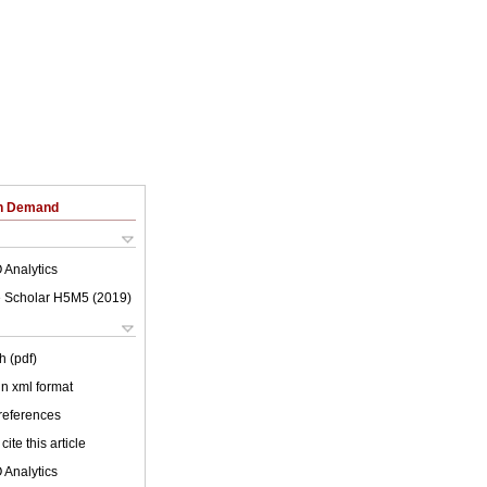
on Demand
 Analytics
 Scholar H5M5 (
2019
)
h (pdf)
 in xml format
 references
cite this article
 Analytics