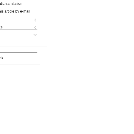
ic translation
is article by e-mail
ks
nk