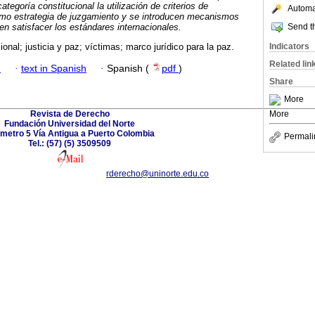
ategoría constitucional la utilización de criterios de
Automat
como estrategia de juzgamiento y se introducen mecanismos
Send th
en satisfacer los estándares internacionales.
Indicators
cional; justicia y paz; víctimas; marco jurídico para la paz.
Related lin
h
·
text in Spanish
·
Spanish (
pdf
)
Share
More
Revista de Derecho
More
Fundación Universidad del Norte
ómetro 5 Vía Antigua a Puerto Colombia
Permali
Tel.: (57) (5) 3509509
rderecho@uninorte.edu.co