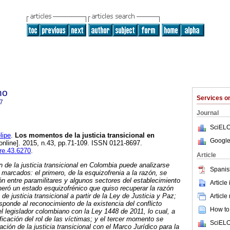
ho
Services 
7
Journal
SciELO
lipe
.
Los momentos de la justicia transicional en
Google
online]. 2015, n.43, pp.71-109. ISSN 0121-8697.
ere.43.6270
.
Article
n de la justicia transicional en Colombia puede analizarse
Spanis
arcados: el primero, de la esquizofrenia a la razón, se
ión entre paramilitares y algunos sectores del establecimiento
Article
generó un estado esquizofrénico que quiso recuperar la razón
e justicia transicional a partir de la Ley de Justicia y Paz;
Article
onde al reconocimiento de la existencia del conflicto
How to 
el legislador colombiano con la Ley 1448 de 2011, lo cual, a
ficación del rol de las víctimas; y el tercer momento se
SciELO
zación de la justicia transicional con el Marco Jurídico para la