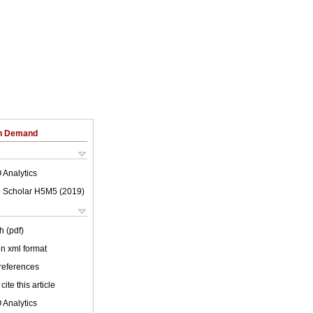
on Demand
 Analytics
 Scholar H5M5 (
2019
)
h (pdf)
 in xml format
 references
cite this article
 Analytics