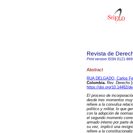
Revista de Derec
Print version
ISSN
0121-869
Abstract
RUA DELGADO, Carlos Fe
Colombia
.
Rev. Derecho
[
https://doi.org/10.14482/d
El proceso de incorporació
desde tres momentos muy m
refiere a la convulsa relac
político y militar, lo que 
con la adopción de normas d
el segundo momento corresp
armado interno por parte d
su vez, implicó una resigni
refiere a la constitucionali