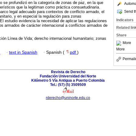
o se profundizó en la categoría de zonas de paz, en la que
Automat
erísticos que la legitiman como práctica consuetudinaria.
Send th
marco legal adecuado para contextos de conflicto armado, el
nitario, y en especial la regulación para zonas
Indicators
El estudio evidencia la necesidad de aplicar las regulaciones
tos armados de carácter internacional a conflictos armados de
Related lin
Share
ión Línea de Vida; derecho internacional humanitario; zonas
More
More
h
·
text in Spanish
·
Spanish (
pdf
)
Permali
Revista de Derecho
Fundación Universidad del Norte
Kilómetro 5 Vía Antigua a Puerto Colombia
Tel.: (57) (5) 3509509
rderecho@uninorte.edu.co