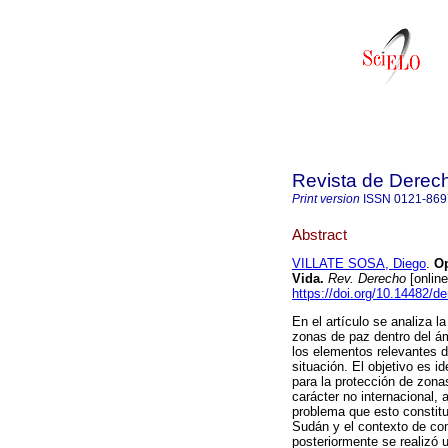
Revista de Derec
Print version
ISSN
0121-869
Abstract
VILLATE SOSA, Diego
.
Op
Vida.
Rev. Derecho
[onlin
https://doi.org/10.14482/d
En el artículo se analiza 
zonas de paz dentro del ám
los elementos relevantes d
situación. El objetivo es id
para la protección de zona
carácter no internacional,
problema que esto constituy
Sudán y el contexto de con
posteriormente se realizó 