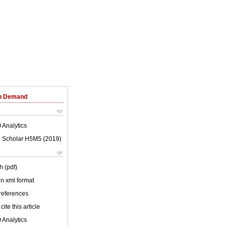
on Demand
 Analytics
 Scholar H5M5 (
2019
)
h (pdf)
 in xml format
 references
cite this article
 Analytics