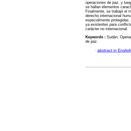
operaciones de paz, y lueg
se hallan elementos caract
Finalmente, se trabajó el 
derecho internacional huma
especialmente protegidas. 
ya existentes para conflic
carácter no internacional.
Keywords :
Sudán; Operac
de paz.
·
abstract in Englis