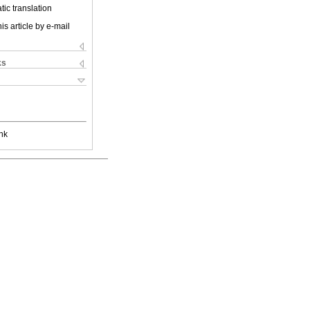
ic translation
is article by e-mail
ks
nk