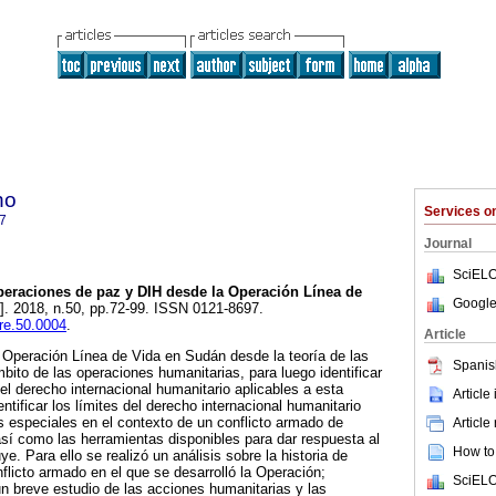
ho
Services 
7
Journal
SciELO
eraciones de paz y DIH desde la Operación Línea de
Google
e]. 2018, n.50, pp.72-99. ISSN 0121-8697.
ere.50.0004
.
Article
la Operación Línea de Vida en Sudán desde la teoría de las
Spanis
bito de las operaciones humanitarias, para luego identificar
el derecho internacional humanitario aplicables a esta
Article
entificar los límites del derecho internacional humanitario
s especiales en el contexto de un conflicto armado de
Article
 así como las herramientas disponibles para dar respuesta al
How to 
e. Para ello se realizó un análisis sobre la historia de
flicto armado en el que se desarrolló la Operación;
SciELO
un breve estudio de las acciones humanitarias y las