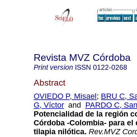
Revista MVZ Córdoba
Print version
ISSN
0122-0268
Abstract
OVIEDO P, Misael
;
BRU C, S
G, Víctor
and
PARDO C, San
Potencialidad de la región c
Córdoba -Colombia- para el 
tilapia nilótica
.
Rev.MVZ Cor