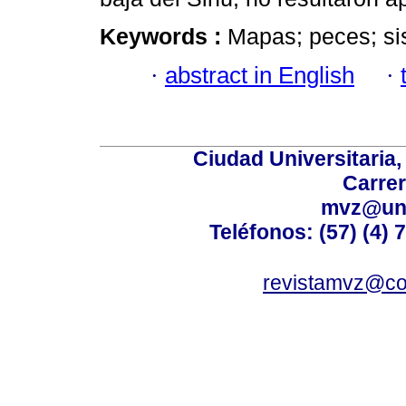
Keywords :
Mapas; peces; si
·
abstract in English
·
Ciudad Universitaria
Carrer
mvz@uni
Teléfonos: (57) (4) 
revistamvz@co