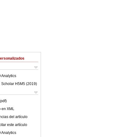
Personalizados
 Analytics
 Scholar H5M5 (
2019
)
(pdf)
lo en XML
cias del artículo
tar este artículo
 Analytics