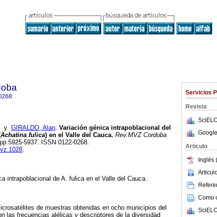
doba
Servicios 
0268
Revista
SciELO
y
GIRALDO, Alan
.
Variación génica intrapoblacional del
Google
(
Achatina fulica
) en el Valle del Cauca.
Rev.MVZ Cordoba
2, pp.5925-5937. ISSN 0122-0268.
Articulo
mvz.1028
.
Inglés 
Articu
ca intrapoblacional de A. fulica en el Valle del Cauca.
Referen
Como ci
microsatélites de muestras obtenidas en ocho municipios del
SciELO
 las frecuencias alélicas y descriptores de la diversidad