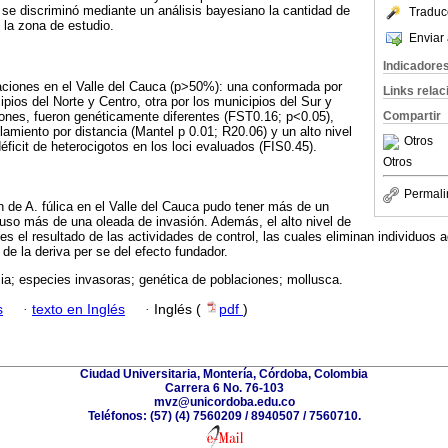
y se discriminó mediante un análisis bayesiano la cantidad de
Traduc
 la zona de estudio.
Enviar 
Indicadore
aciones en el Valle del Cauca (p>50%): una conformada por
Links rela
ipios del Norte y Centro, otra por los municipios del Sur y
ones, fueron genéticamente diferentes (FST0.16; p<0.05),
Compartir
miento por distancia (Mantel p 0.01; R20.06) y un alto nivel
Otros
éficit de heterocigotos en los loci evaluados (FIS0.45).
Otros
Permali
n de A. fúlica en el Valle del Cauca pudo tener más de un
cluso más de una oleada de invasión. Además, el alto nivel de
 el resultado de las actividades de control, las cuales eliminan individuos ad
de la deriva per se del efecto fundador.
a; especies invasoras; genética de poblaciones; mollusca.
s
·
texto en Inglés
·
Inglés (
pdf
)
Ciudad Universitaria, Montería, Córdoba, Colombia
Carrera 6 No. 76-103
mvz@unicordoba.edu.co
Teléfonos: (57) (4) 7560209 / 8940507 / 7560710.