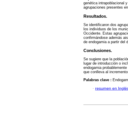
genética intrapoblacional 
agrupaciones presentes en
Resultados.
Se identificaron dos agrup
los individuos de los munic
Occidente. Estas agrupaci
confirmándose además aisla
de endogamia a partir del d
Conclusiones.
Se sugiere que la població
lugar de introducción o in
endogamia probablemente es
que conlleva al incremento 
Palabras clave :
Endogami
·
resumen en Inglé