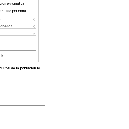
ción automática
articulo por email
s
cionados
nk
ultos de la población lo