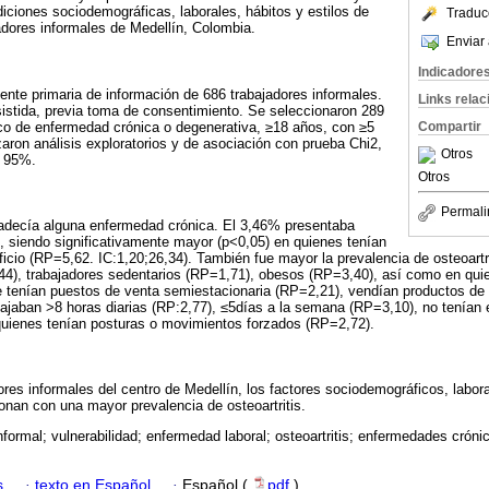
iciones sociodemográficas, laborales, hábitos y estilos de
Traduc
adores informales de Medellín, Colombia.
Enviar 
Indicadore
uente primaria de información de 686 trabajadores informales.
Links rela
istida, previa toma de consentimiento. Se seleccionaron 289
ico de enfermedad crónica o degenerativa, ≥18 años, con ≥5
Compartir
zaron análisis exploratorios y de asociación con prueba Chi2,
Otros
l 95%.
Otros
Permali
padecía alguna enfermedad crónica. El 3,46% presentaba
is, siendo significativamente mayor (p<0,05) en quienes tenían
ficio (RP=5,62. IC:1,20;26,34). También fue mayor la prevalencia de osteoartr
44), trabajadores sedentarios (RP=1,71), obesos (RP=3,40), así como en qui
e tenían puestos de venta semiestacionaria (RP=2,21), vendían productos d
ajaban >8 horas diarias (RP:2,77), ≤5días a la semana (RP=3,10), no tenían 
uienes tenían posturas o movimientos forzados (RP=2,72).
res informales del centro de Medellín, los factores sociodemográficos, labora
ionan con una mayor prevalencia de osteoartritis.
nformal; vulnerabilidad; enfermedad laboral; osteoartritis; enfermedades crón
s
·
texto en Español
·
Español (
pdf
)