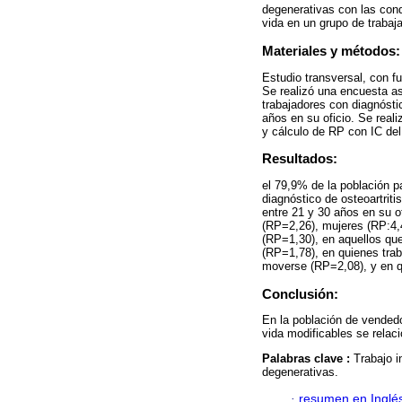
degenerativas con las cond
vida en un grupo de trabaj
Materiales y métodos:
Estudio transversal, con f
Se realizó una encuesta as
trabajadores con diagnóst
años en su oficio. Se reali
y cálculo de RP con IC de
Resultados:
el 79,9% de la población 
diagnóstico de osteoartrit
entre 21 y 30 años en su o
(RP=2,26), mujeres (RP:4,
(RP=1,30), en aquellos qu
(RP=1,78), en quienes trab
moverse (RP=2,08), y en q
Conclusión:
En la población de vendedo
vida modificables se relac
Palabras clave :
Trabajo i
degenerativas.
·
resumen en Inglé