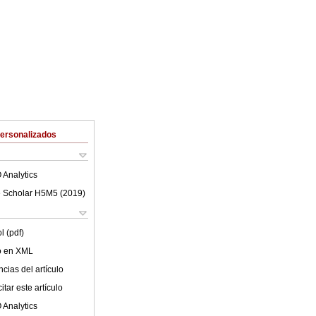
Personalizados
 Analytics
 Scholar H5M5 (
2019
)
l (pdf)
lo en XML
cias del artículo
tar este artículo
 Analytics