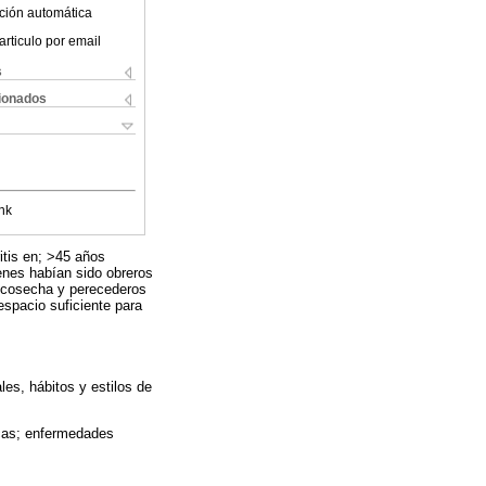
ción automática
articulo por email
s
cionados
nk
itis en; >45 años
enes habían sido obreros
e cosecha y perecederos
espacio suficiente para
les, hábitos y estilos de
icas; enfermedades