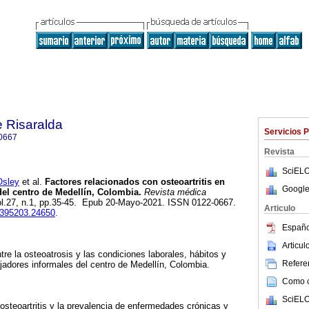
 Risaralda
Servicios 
0667
Revista
SciELO
sley
et al.
Factores relacionados con osteoartritis en
Google
del centro de Medellín, Colombia.
Revista médica
vol.27, n.1, pp.35-45. Epub 20-Mayo-2021. ISSN 0122-0667.
Articulo
25395203.24650
.
Españo
Articu
re la osteoatrosis y las condiciones laborales, hábitos y
Referen
ajadores informales del centro de Medellín, Colombia.
Como ci
SciELO
la osteoartritis y la prevalencia de enfermedades crónicas y