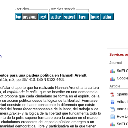
Services 
9
Journal
SciELO
ntos para una paideia política en Hannah Arendt
.
Google
ol.15, n.2, pp.367-410. ISSN 0122-4409.
Article
eñalar el aporte que ha realizado Hannah Arendt a la cultura
a, al
espíritu de la polis
, que se inscribe en una democracia
Spanis
endt propone que cada ciudadano se forma en el espíritu de la
su acción política desde la lógica de la libertad. Formarse
Article
rtad consiste en hacer consciente la diferencia que existe
idad del
homo faber
responsable de la labor, del trabajo y de
Article
o mera
praxis
- y la lógica de la libertad que fundamenta todo lo
How to 
píritu de la polis supone formarse para la acción en el marco
s ciudadanos creadores del espacio público emergen a un
SciELO
nidad democrática, libre y participativa en la que tienen