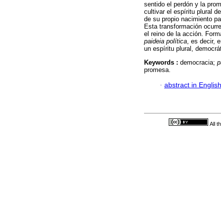
sentido el perdón y la pro
cultivar el espíritu plural 
de su propio nacimiento par
Esta transformación ocurr
el reino de la acción. For
paideia política
, es decir, 
un espíritu plural, democrát
Keywords :
democracia;
p
promesa.
·
abstract in Englis
All 