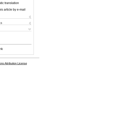
ic translation
is article by e-mail
ks
nk
s Attribution License