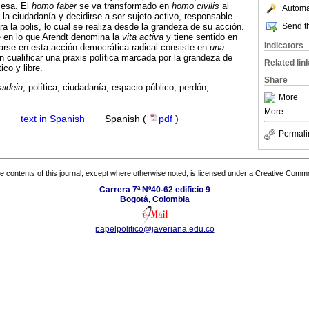
mesa. El
homo faber
se va transformado en
homo civilis
al
Automat
de la ciudadanía y decidirse a ser sujeto activo, responsable
Send th
a la polis, lo cual se realiza desde la grandeza de su acción.
e en lo que Arendt denomina la
vita activa
y tiene sentido en
Indicators
marse en esta acción democrática radical consiste en
una
en cualificar una praxis política marcada por la grandeza de
Related lin
ico y libre.
Share
aideia
; política; ciudadanía; espacio público; perdón;
More
More
h
·
text in Spanish
·
Spanish (
pdf
)
Permali
the contents of this journal, except where otherwise noted, is licensed under a
Creative Common
Carrera 7ª Nº40-62 edificio 9
Bogotá, Colombia
papelpolitico@javeriana.edu.co