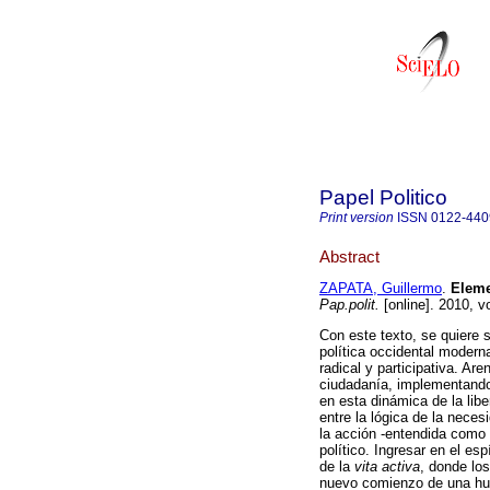
Papel Politico
Print version
ISSN
0122-440
Abstract
ZAPATA, Guillermo
.
Eleme
Pap.polit.
[online]. 2010, v
Con este texto, se quiere s
política occidental modern
radical y participativa. Ar
ciudadanía, implementando 
en esta dinámica de la libe
entre la lógica de la neces
la acción -entendida com
político. Ingresar en el es
de la
vita activa
, donde lo
nuevo comienzo de una huma