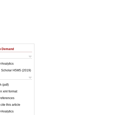
on Demand
 Analytics
 Scholar H5M5 (
2019
)
h (pdf)
 in xml format
 references
cite this article
 Analytics