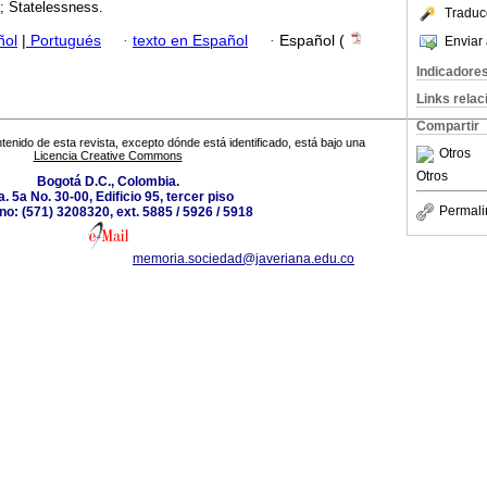
n; Statelessness.
Traduc
ñol
|
Portugués
·
texto en Español
·
Español (
Enviar 
Indicadore
Links rela
Compartir
tenido de esta revista, excepto dónde está identificado, está bajo una
Otros
Licencia Creative Commons
Otros
Bogotá D.C., Colombia.
. 5a No. 30-00, Edificio 95, tercer piso
Permali
no: (571) 3208320, ext. 5885 / 5926 / 5918
memoria.sociedad@javeriana.edu.co