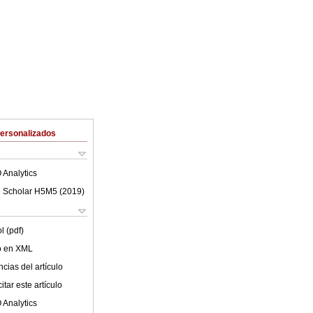
Personalizados
 Analytics
 Scholar H5M5 (
2019
)
l (pdf)
lo en XML
cias del artículo
tar este artículo
 Analytics