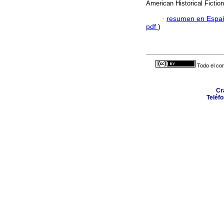
American Historical Fictio
·
resumen en Espa
pdf
)
Todo el con
Cra
Teléfo