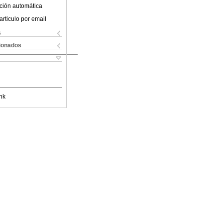
ción automática
articulo por email
s
cionados
nk