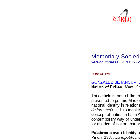
Memoria y Socie
versión impresa
ISSN
0122-
Resumen
GONZALEZ BETANCUR, J
Nation of Exiles
.
Mem. So
This article is part of the 
presented to get his Master'
national identity in relatio
de los sueños
. This identi
concept of nation in Latin 
contemporary way of underst
for an idea of nation that b
Palabras clave :
Identity;
Piñon; 1937;
La república 