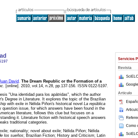
dad
Servicios 
5197
Revista
SciELO
uan David
.
The Dream Republic or the Formation of a
Google
c.
[online]. 2010, vol.14, n.28, pp.137-156. ISSN 0122-5197.
Articulo
thesis "Una identidad para los apátridas", which the author
s Degree in Literature. It explores the topic of the Brazilian
Españo
nship with exile in Nélida Piñon's historical novel
La república
ty question issue, for which answers have been found in the
Articu
American literature, follows this clue but focuses on a
anding it. Literature fiction with historical speech answers
Referen
reaks traditional categories.
Como ci
 exile; nationality; novel about exile; Nélida Piñon; Nélida
SciELO
de los sueños
; Brazilian Fiction; History and Criticism; Latin