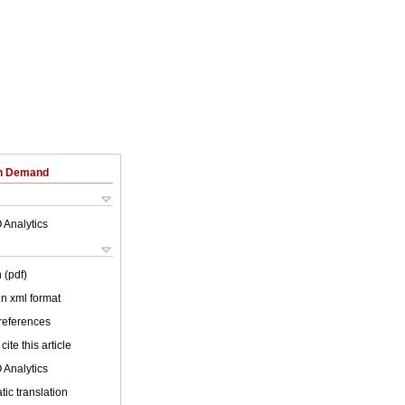
on Demand
 Analytics
 (pdf)
 in xml format
 references
cite this article
 Analytics
ic translation