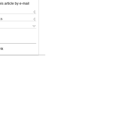
is article by e-mail
ks
nk