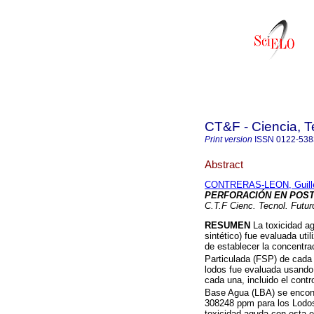
CT&F - Ciencia, T
Print version
ISSN
0122-538
Abstract
CONTRERAS-LEON, Guill
PERFORACIÓN EN POST
C.T.F Cienc. Tecnol. Futur
RESUMEN
La toxicidad a
sintético) fue evaluada uti
de establecer la concentra
Particulada (FSP) de cada
lodos fue evaluada usando
cada una, incluido el contr
Base Agua (LBA) se encon
308248 ppm para los Lodos
toxicidad aguda con esta e