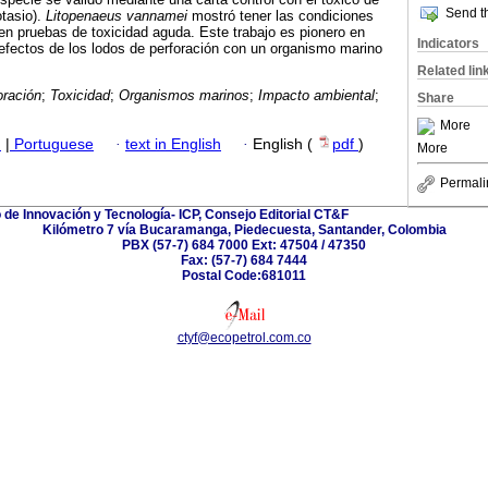
Send th
otasio).
Litopenaeus vannamei
mostró tener las condiciones
en pruebas de toxicidad aguda. Este trabajo es pionero en
Indicators
efectos de los lodos de perforación con un organismo marino
Related lin
oración
;
Toxicidad
;
Organismos marinos
;
Impacto ambiental
;
Share
More
h
|
Portuguese
·
text in English
·
English (
pdf
)
More
Permali
 de Innovación y Tecnología- ICP, Consejo Editorial CT&F
Kilómetro 7 vía Bucaramanga, Piedecuesta, Santander, Colombia
PBX (57-7) 684 7000 Ext: 47504 / 47350
Fax: (57-7) 684 7444
Postal Code:681011
ctyf@ecopetrol.com.co