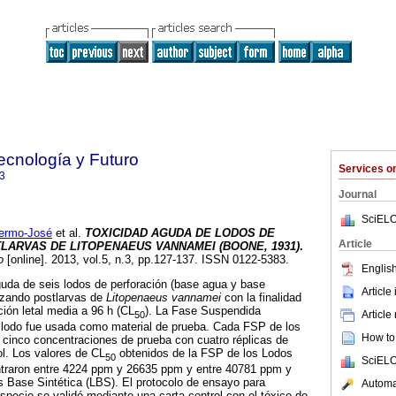
ecnología y Futuro
Services 
3
Journal
SciELO
ermo-José
et al.
TOXICIDAD AGUDA DE LODOS DE
Article
LARVAS DE LITOPENAEUS VANNAMEI (BOONE, 1931)
.
o
[online]. 2013, vol.5, n.3, pp.127-137. ISSN 0122-5383.
English
guda de seis lodos de perforación (base agua y base
Article
lizando postlarvas de
Litopenaeus vannamei
con la finalidad
ción letal media a 96 h (CL
). La Fase Suspendida
Article
50
 lodo fue usada como material de prueba. Cada FSP de los
How to 
 cinco concentraciones de prueba con cuatro réplicas de
ol. Los valores de CL
obtenidos de la FSP de los Lodos
50
SciELO
traron entre 4224 ppm y 26635 ppm y entre 40781 ppm y
 Base Sintética (LBS). El protocolo de ensayo para
Automat
specie se validó mediante una carta control con el tóxico de