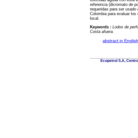
referencia (dicromato de p
requeridas para ser usado 
Colombia para evaluar los 
local.
Keywords :
Lodos de perf
Costa afuera
.
·
abstract in Englis
Ecopetrol S.A, Centro