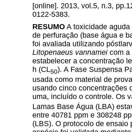
[online]. 2013, vol.5, n.3, pp
0122-5383.
RESUMO
A toxicidade aguda 
de perfuração (base água e ba
foi avaliada utilizando póstlar
Litopenaeus vannamei
com a 
estabelecer a concentração le
h (CL
). A Fase Suspensa Pa
50
usada como material de prova
usando cinco concentrações d
uma, incluído o controle. Os 
Lamas Base Água (LBA) esta
entre 40781 ppm e 308248 pp
(LBS). O protocolo de ensaio