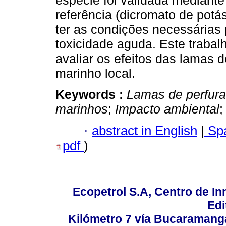
espécie foi validada mediante
referência (dicromato de potá
ter as condições necessárias
toxicidade aguda. Este trabal
avaliar os efeitos das lamas
marinho local.
Keywords :
Lamas de perfur
marinhos
;
Impacto ambiental
·
abstract in English
|
Spa
pdf
)
Ecopetrol S.A, Centro de In
Edi
Kilómetro 7 vía Bucaramang