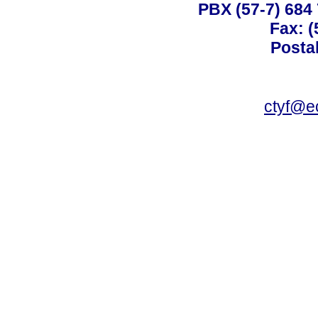
PBX (57-7) 684 
Fax: (
Posta
ctyf@e