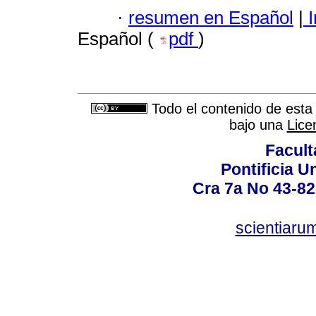
·
resumen en Español
|
I
Español (
pdf
)
Todo el contenido de esta 
bajo una
Lice
Facult
Pontificia U
Cra 7a No 43-82
scientiaru