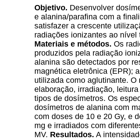
Objetivo.
Desenvolver dosíme
e alanina/parafina com a final
satisfazer a crescente utiliza
radiações ionizantes ao nível 
Materiais e métodos.
Os radic
produzidos pela radiação ioni
alanina são detectados por r
magnética eletrônica (EPR); a
utilizada como aglutinante. O
elaboração, irradiação, leitur
tipos de dosímetros. Os esp
dosímetros de alanina com ma
com doses de 10 e 20 Gy, e d
mg e irradiados com diferente
MV.
Resultados.
A intensidad