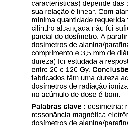
características) depende das
sua relação é linear. Com al
mínima quantidade requerida 
cilindro alcançada não foi suf
parcial do dosímetro. A paraf
dosímetros de alanina/parafin
comprimento e 3,5 mm de diâm
dureza) foi estudada a respos
entre 20 e 120 Gy.
Conclusõe
fabricados tâm uma dureza a
dosímetros de radiação ionizan
no acúmulo de dose é bom.
Palabras clave :
dosimetria; 
ressonância magnética eletrô
dosímetros de alanina/parafin