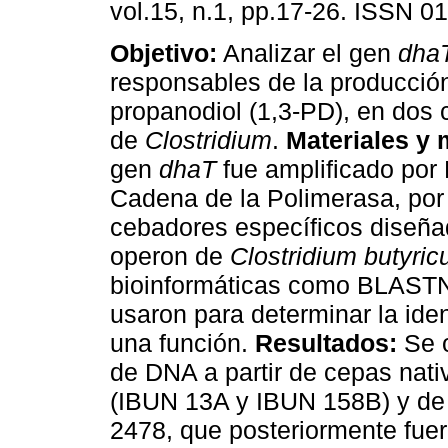
vol.15, n.1, pp.17-26. ISSN 0
Objetivo:
Analizar el gen
dha
responsables de la producción
propanodiol (1,3-PD), en dos 
de
Clostridium
.
Materiales y
gen
dhaT
fue amplificado por
Cadena de la Polimerasa, por
cebadores específicos diseñad
operon de
Clostridium butyri
bioinformáticas como BLASTN
usaron para determinar la ide
una función.
Resultados:
Se o
de DNA a partir de cepas nat
(IBUN 13A y IBUN 158B) y de
2478, que posteriormente fue