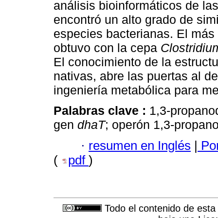
análisis bioinformáticos de l
encontró un alto grado de simi
especies bacterianas. El más 
obtuvo con la cepa
Clostridiu
El conocimiento de la estruct
nativas, abre las puertas al d
ingeniería metabólica para mej
Palabras clave :
1,3-propanod
gen
dhaT
; operón 1,3-propano
·
resumen en Inglés
|
Por
(
pdf
)
Todo el contenido de esta 