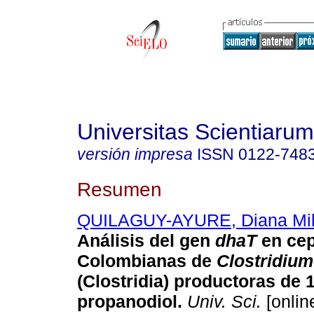
Universitas Scientiarum
versión impresa
ISSN
0122-748
Resumen
QUILAGUY-AYURE, Diana Mi
Análisis del gen
dhaT
en ce
Colombianas de
Clostridium
(Clostridia) productoras de 1
propanodiol
.
Univ. Sci.
[onlin