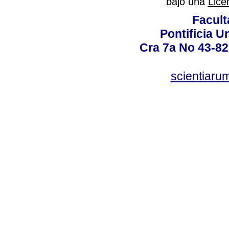
bajo una
Lice
Facult
Pontificia U
Cra 7a No 43-82
scientiaru