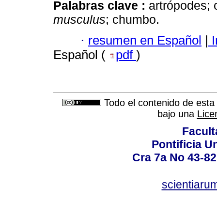
Palabras clave :
artrópodes; 
musculus
; chumbo.
·
resumen en Español
|
I
Español (
pdf
)
Todo el contenido de esta 
bajo una
Lice
Facult
Pontificia U
Cra 7a No 43-82
scientiaru