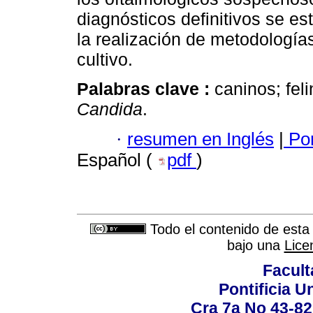
diagnósticos definitivos se es
la realización de metodología
cultivo.
Palabras clave :
caninos; fel
Candida
.
·
resumen en Inglés
|
Por
Español (
pdf
)
Todo el contenido de esta 
bajo una
Lice
Facult
Pontificia U
Cra 7a No 43-82