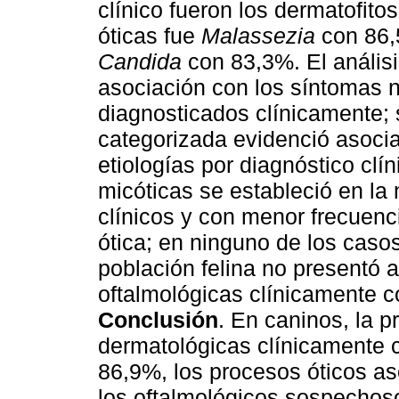
clínico fueron los dermatofito
óticas fue
Malassezia
con 86,
Candida
con 83,3%. El análisi
asociación con los síntomas n
diagnosticados clínicamente; 
categorizada evidenció asoci
etiologías por diagnóstico clín
micóticas se estableció en la
clínicos y con menor frecuenci
ótica; en ninguno de los casos
población felina no presentó a
oftalmológicas clínicamente c
Conclusión
. En caninos, la p
dermatológicas clínicamente 
86,9%, los procesos óticos a
los oftalmológicos sospecho