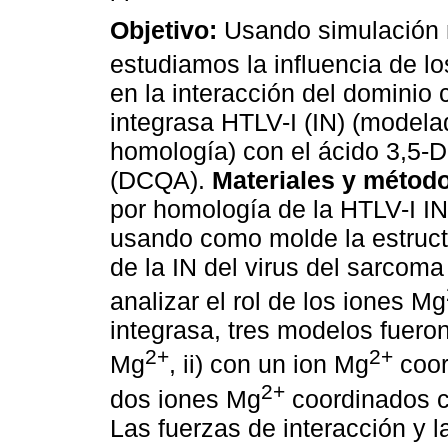
Objetivo:
Usando simulación 
estudiamos la influencia de l
en la interacción del dominio c
integrasa HTLV-I (IN) (modela
homología) con el ácido 3,5-D
(DCQA).
Materiales y métod
por homología de la HTLV-I IN
usando como molde la estructu
de la IN del virus del sarcom
analizar el rol de los iones Mg
integrasa, tres modelos fuero
2+
2+
Mg
, ii) con un ion Mg
coor
2+
dos iones Mg
coordinados 
Las fuerzas de interacción y la