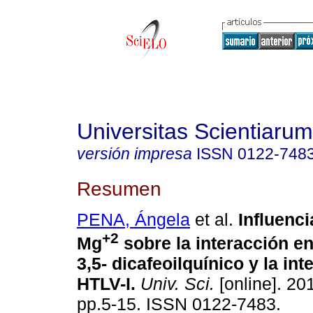
Universitas Scientiarum
versión impresa
ISSN
0122-748
Resumen
PENA, Ángela
et al.
Influenci
+2
Mg
sobre la interacción en
3,5- dicafeoilquínico y la int
HTLV-I
.
Univ. Sci.
[online]. 201
pp.5-15. ISSN 0122-7483.