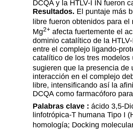
DCQA y la HTLV-I IN fueron ca
Resultados.
El puntaje más b
libre fueron obtenidos para e
2+
Mg
afecta fuertemente el a
dominio catalítico de la HTLV-
entre el complejo ligando-prot
catalítico de los tres modelo
sugieren que la presencia de
interacción en el complejo deb
libre, intensificando así la af
DCQA como farmacóforo para e
Palabras clave :
ácido 3,5-Di
linfotrópica-T humana Tipo I (
homología; Docking molecular;