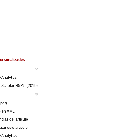
Personalizados
 Analytics
 Scholar H5M5 (
2019
)
(pdf)
lo en XML
cias del artículo
tar este artículo
 Analytics