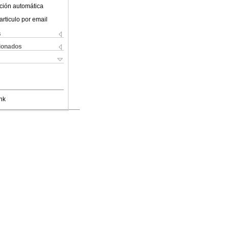
ción automática
articulo por email
s
cionados
nk