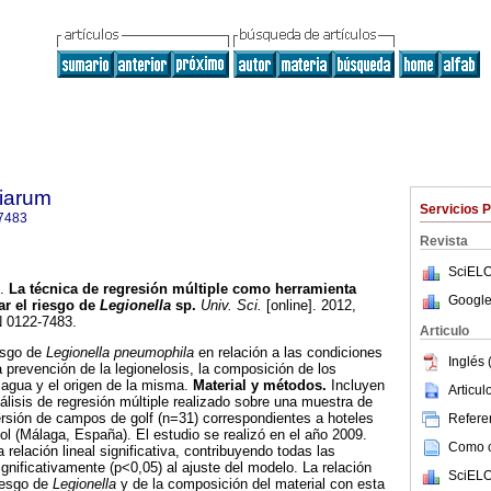
tiarum
Servicios 
7483
Revista
SciELO
.
La técnica de regresión múltiple como herramienta
Google
ar el riesgo de
Legionella
sp
.
Univ. Sci.
[online]. 2012,
N 0122-7483.
Articulo
esgo de
Legionella pneumophila
en relación a las condiciones
Inglés 
la prevención de la legionelosis, la composición de los
 agua y el origen de la misma.
Material y métodos.
Incluyen
Articu
álisis de regresión múltiple realizado sobre una muestra de
rsión de campos de golf (n=31) correspondientes a hoteles
Referen
ol (Málaga, España). El estudio se realizó en el año 2009.
Como ci
 relación lineal significativa, contribuyendo todas las
gnificativamente (p<0,05) al ajuste del modelo. La relación
SciELO
riesgo de
Legionella
y de la composición del material con esta