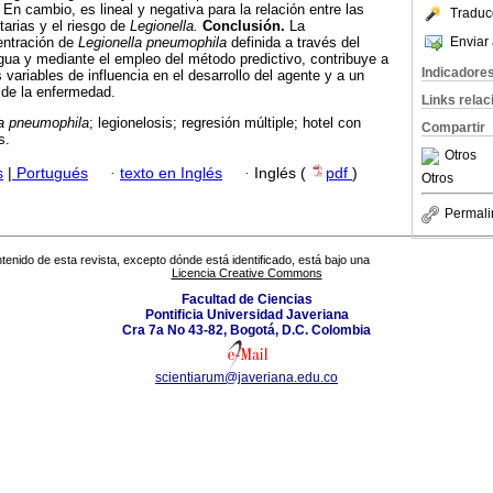
. En cambio, es lineal y negativa para la relación entre las
Traduc
tarias y el riesgo de
Legionella.
Conclusión.
La
Enviar 
entración de
Legionella pneumophila
definida a través del
gua y mediante el empleo del método predictivo, contribuye a
Indicadore
variables de influencia en el desarrollo del agente y a un
 de la enfermedad.
Links rela
la pneumophila
; legionelosis; regresión múltiple; hotel con
Compartir
s.
Otros
s
|
Portugués
·
texto en Inglés
·
Inglés (
pdf
)
Otros
Permali
tenido de esta revista, excepto dónde está identificado, está bajo una
Licencia Creative Commons
Facultad de Ciencias
Pontificia Universidad Javeriana
Cra 7a No 43-82, Bogotá, D.C. Colombia
scientiarum@javeriana.edu.co