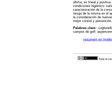
última, es lineal y positiva
condiciones higiénico- sani
caracterización de la conc
riesgo de la misma en el a
la consideración de nuevas 
mejor control y prevención
Palabras clave :
Legionel
campos de golf; aspersore
·
resumen en Inglé
Todo el con