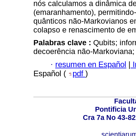
nós calculamos a dinâmica de
(emaranhamento), permitindo-
quânticos não-Markovianos em
colapso e renascimento de e
Palabras clave :
Qubits; inf
decoerência não-Markoviana; 
·
resumen en Español
|
I
Español (
pdf
)
Facult
Pontificia U
Cra 7a No 43-82
scientiaru