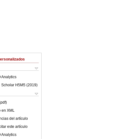
Personalizados
 Analytics
 Scholar H5M5 (
2019
)
(pdf)
lo en XML
cias del artículo
tar este artículo
 Analytics