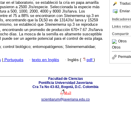
tar en el laboratorio, se estableció la cría en papa amarilla
Traduc
pusieron a 2500 JIs/especie. Seleccionada la especie más
Enviar 
atura
a 500, 1000, 2000, 4000 y 8000 JIs/larva. Los
 entre el 75 a 88% se encontraron con
Steinernema
sp.3 en
Indicadore
Is, encontrando que la DL50 es de 1314JIs/ larva y 15259
 mismo, se estableció que
Steinernema
sp.3 se reproduce
Links rela
a,
encontrando un promedio de producción 670+7.67 JIs/larva
iocho días. La mosca de la semilla es altamente susceptible
Compartir
al puede ser un agente potencial para el control de esta plaga.
Otros
a
; control biológico; entomopatógenos; Steinernematidae;
Otros
Permali
s
|
Portugués
·
texto en Inglés
·
Inglés (
pdf
)
Facultad de Ciencias
Pontificia Universidad Javeriana
Cra 7a No 43-82, Bogotá, D.C. Colombia
scientiarum@javeriana.edu.co