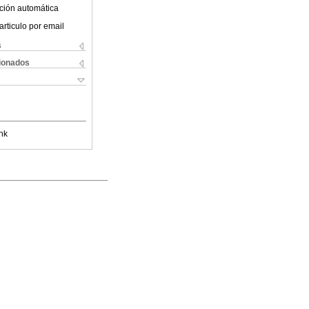
ción automática
articulo por email
s
cionados
nk