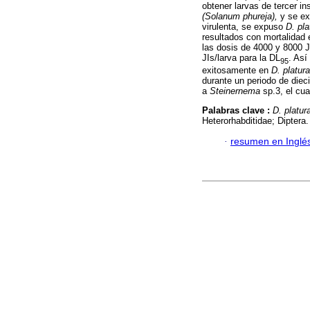
obtener larvas de tercer ins
(Solanum phureja),
y se ex
virulenta, se expuso
D. pl
resultados con mortalidad
las dosis de 4000 y 8000 J
JIs/larva para la DL
. Así
95
exitosamente en
D. platur
durante un periodo de diec
a
Steinernema
sp.3, el cu
Palabras clave :
D. platur
Heterorhabditidae; Diptera.
·
resumen en Inglé