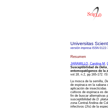
Universitas Scien
versión impresa
ISSN
0122-
Resumen
JARAMILLO, Carolina M
;
Susceptibilidad de
Delia
entomopatógenos de la z
vol.18, n.2, pp.165-172. I
La mosca de la semilla,
De
de espinaca en la sabana 
aplicación de insecticidas.
cultivos de espinaca es de
fin de buscar alternativas 
susceptibilidad de
D. platu
zona Central Andina de Col
infectivos (JIs) de la espe