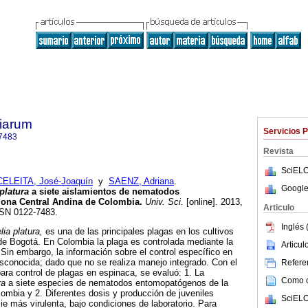
tiarum
Servicios 
7483
Revista
SciELO
CELEITA, José-Joaquín
y
SAENZ, Adriana
.
Google
 platura
a siete aislamientos de nematodos
ona Central Andina de Colombia
.
Univ. Sci.
[online]. 2013,
Articulo
SSN 0122-7483.
Inglés 
lia platura,
es una de las principales plagas en los cultivos
de Bogotá. En Colombia la plaga es controlada mediante la
Articu
 Sin embargo, la información sobre el control específico en
sconocida; dado que no se realiza manejo integrado. Con el
Referen
para control de plagas en espinaca, se evaluó: 1. La
Como ci
ra
a siete especies de nematodos entomopatógenos de la
ombia y 2. Diferentes dosis y producción de juveniles
SciELO
cie más virulenta, bajo condiciones de laboratorio. Para