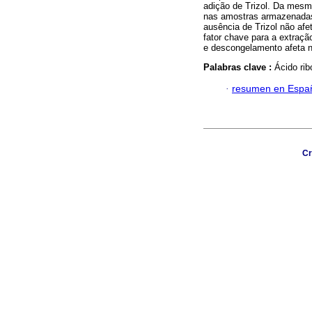
adição de Trizol. Da mesm
nas amostras armazenadas
ausência de Trizol não af
fator chave para a extraç
e descongelamento afeta 
Palabras clave :
Ácido ri
·
resumen en Espa
Cr