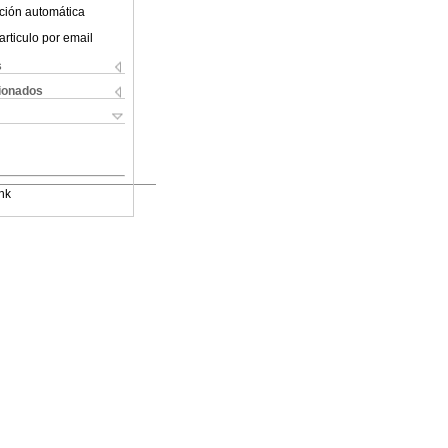
ción automática
articulo por email
s
cionados
nk