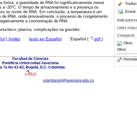
a forma, a quantidade de RNA foi significativamente menor
Traduc
 a -20°C. O tempo de armazenamento e a presença ou
Enviar 
etou os níveis de RNA. Em conclusão, a temperatura é um
ão de RNA, onde provavelmente, o processo de congelamento
Indicadore
negativamente a concentração de RNA.
Links rela
bonucleico; plasma; complicações na gravidez.
Compartir
ñol
|
Inglés
·
texto en Español
·
Español (
pdf
)
Otros
Otros
Facultad de Ciencias
Permali
Pontificia Universidad Javeriana
a 7a No 43-82, Bogotá, D.C. Colombia
scientiarum@javeriana.edu.co