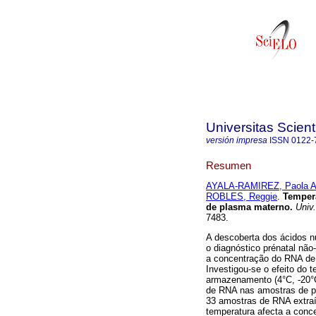
Universitas Scien
versión impresa
ISSN
0122-
Resumen
AYALA-RAMIREZ, Paola A
ROBLES, Reggie
.
Temper
de plasma materno
.
Univ.
7483.
A descoberta dos ácidos n
o diagnóstico prénatal nã
a concentração do RNA de 
Investigou-se o efeito do
armazenamento (4°C, -20°C
de RNA nas amostras de p
33 amostras de RNA extraí
temperatura afecta a con