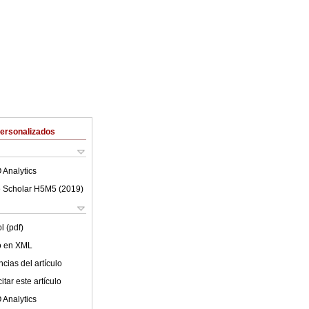
Personalizados
 Analytics
 Scholar H5M5 (
2019
)
l (pdf)
lo en XML
cias del artículo
tar este artículo
 Analytics