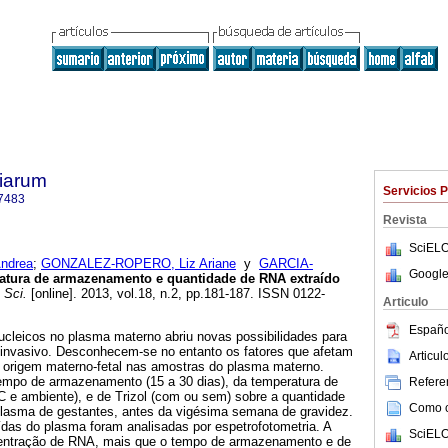
tiarum
Servicios 
7483
Revista
SciELO
ndrea
;
GONZALEZ-ROPERO, Liz Ariane
y
GARCIA-
Google
atura de armazenamento e quantidade de RNA extraído
 Sci.
[online]. 2013, vol.18, n.2, pp.181-187. ISSN 0122-
Articulo
Españo
ucleicos no plasma materno abriu novas possibilidades para
o-invasivo. Desconhecem-se no entanto os fatores que afetam
Articu
origem materno-fetal nas amostras do plasma materno.
 tempo de armazenamento (15 a 30 dias), da temperatura de
Referen
 e ambiente), e de Trizol (com ou sem) sobre a quantidade
Como ci
lasma de gestantes, antes da vigésima semana de gravidez.
das do plasma foram analisadas por espetrofotometria. A
SciELO
centração de RNA, mais que o tempo de armazenamento e de