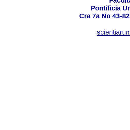
Facult
Pontificia U
Cra 7a No 43-82
scientiaru