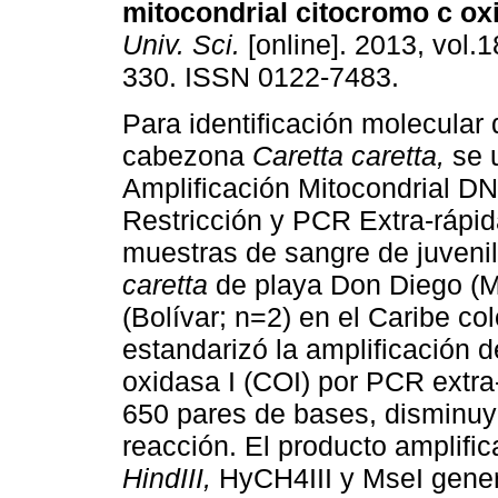
mitocondrial citocromo c oxi
Univ. Sci.
[online]. 2013, vol.1
330. ISSN 0122-7483.
Para identificación molecular 
cabezona
Caretta caretta,
se u
Amplificación Mitocondrial DN
Restricción y PCR Extra-rápi
muestras de sangre de juveni
caretta
de playa Don Diego (M
(Bolívar; n=2) en el Caribe c
estandarizó la amplificación d
oxidasa I (COI) por PCR extra
650 pares de bases, disminuy
reacción. El producto amplifi
HindIII,
HyCH4III y MseI genera