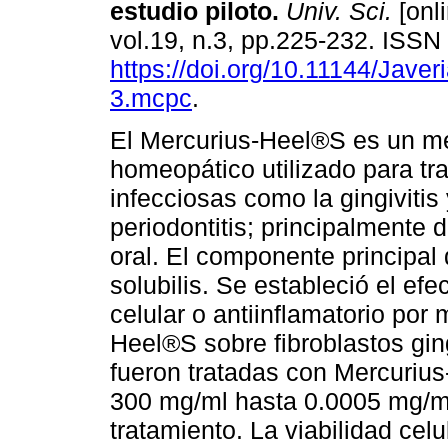
estudio piloto
.
Univ. Sci.
[onli
vol.19, n.3, pp.225-232. ISS
https://doi.org/10.11144/Jave
3.mcpc
.
El Mercurius-Heel®S es un 
homeopático utilizado para tra
infecciosas como la gingivitis 
periodontitis; principalmente 
oral. El componente principal
solubilis. Se estableció el efec
celular o antiinflamatorio por
Heel®S sobre fibroblastos gi
fueron tratadas con Mercuriu
300 mg/ml hasta 0.0005 mg/ml
tratamiento. La viabilidad cel