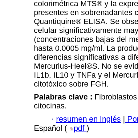
colorimétrica MTS® y la expre
presentes en sobrenadantes ce
Quantiquine® ELISA. Se obser
celular significativamente may
(concentraciones bajas del me
hasta 0.0005 mg/ml. La produ
diferencias significativas a d
Mercurius-Heel®S. No se evide
IL1b, IL10 y TNFa y el Mercu
citotóxico sobre FGH.
Palabras clave :
Fibroblastos
citocinas.
·
resumen en Inglés
|
Por
Español (
pdf
)