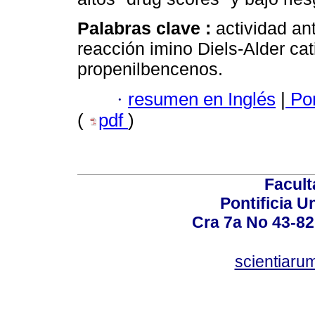
Palabras clave :
actividad ant
reacción imino Diels-Alder cati
propenilbencenos.
·
resumen en Inglés
|
Por
(
pdf
)
Facult
Pontificia U
Cra 7a No 43-82
scientiaru