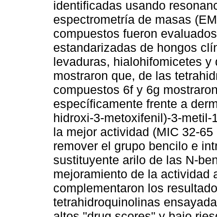
identificadas usando resonan
espectrometría de masas (EM) 
compuestos fueron evaluados i
estandarizadas de hongos clí
levaduras, hialohifomicetes y 
mostraron que, de las tetrahi
compuestos 6f y 6g mostraron 
específicamente frente a derm
hidroxi-3-metoxifenil)-3-metil-
la mejor actividad (MIC 32-65
remover el grupo bencilo e int
sustituyente arilo de las N-be
mejoramiento de la actividad a
complementaron los resultados
tetrahidroquinolinas ensayada
altos "drug scores" y bajo ries