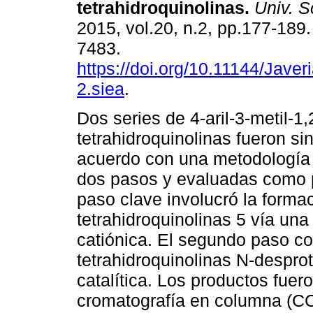
tetrahidroquinolinas
.
Univ. Sc
2015, vol.20, n.2, pp.177-189
7483.
https://doi.org/10.11144/Jave
2.siea
.
Dos series de 4-aril-3-metil-1,
tetrahidroquinolinas fueron si
acuerdo con una metodología 
dos pasos y evaluadas como p
paso clave involucró la forma
tetrahidroquinolinas 5 vía una
catiónica. El segundo paso co
tetrahidroquinolinas N-despro
catalítica. Los productos fuer
cromatografía en columna (CC