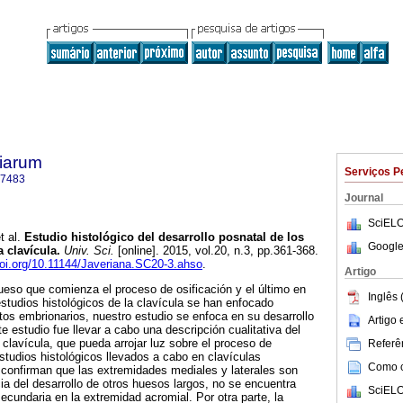
tiarum
Serviços P
-7483
Journal
SciELO
t al.
Estudio histológico del desarrollo posnatal de los
Google
a clavícula
.
Univ. Sci.
[online]. 2015, vol.20, n.3, pp.361-368.
doi.org/10.11144/Javeriana.SC20-3.ahso
.
Artigo
hueso que comienza el proceso de osificación y el último en
Inglês 
estudios histológicos de la clavícula se han enfocado
tos embrionarios, nuestro estudio se enfoca en su desarrollo
Artigo
te estudio fue llevar a cabo una descripción cualitativa del
a clavícula, que pueda arrojar luz sobre el proceso de
Referên
estudios histológicos llevados a cabo en clavículas
Como ci
confirman que las extremidades mediales y laterales son
cia del desarrollo de otros huesos largos, no se encuentra
SciELO
secundaria en la extremidad acromial. Por otra parte, la