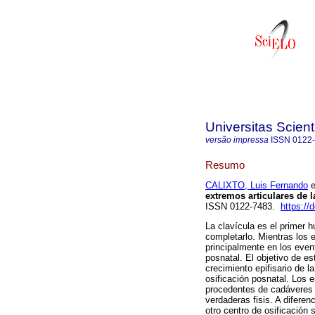
Universitas Scien
versão impressa
ISSN
0122
Resumo
CALIXTO, Luis Fernando
e
extremos articulares de l
ISSN 0122-7483.
https://
La clavícula es el primer 
completarlo. Mientras los 
principalmente en los even
posnatal. El objetivo de es
crecimiento epifisario de l
osificación posnatal. Los 
procedentes de cadáveres 
verdaderas fisis. A diferen
otro centro de osificación 