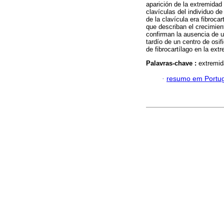
aparición de la extremidad
clavículas del individuo de
de la clavícula era fibroca
que describan el crecimien
confirman la ausencia de un
tardío de un centro de osif
de fibrocartílago en la ext
Palavras-chave :
extremid
·
resumo em Portu