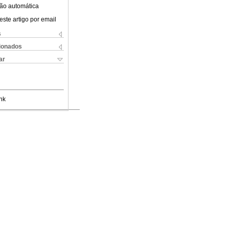
ão automática
este artigo por email
s
cionados
ar
nk