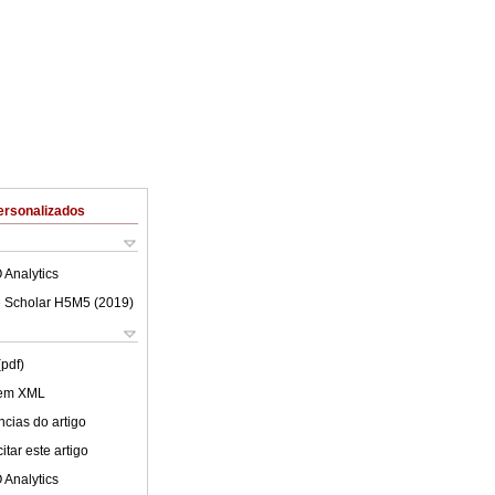
ersonalizados
 Analytics
 Scholar H5M5 (
2019
)
(pdf)
 em XML
cias do artigo
tar este artigo
 Analytics