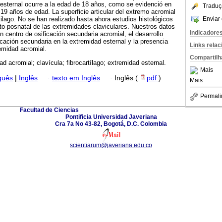
 esternal ocurre a la edad de 18 años, como se evidenció en
Traduç
 19 años de edad. La superficie articular del extremo acromial
Enviar 
rtilago. No se han realizado hasta ahora estudios histológicos
to posnatal de las extremidades claviculares. Nuestros datos
Indicadore
 centro de osificación secundaria acromial, el desarrollo
icación secundaria en la extremidad esternal y la presencia
Links rela
remidad acromial.
Compartilh
ad acromial; clavícula; fibrocartílago; extremidad esternal.
Mais
guês
|
Inglês
·
texto em Inglês
·
Inglês (
pdf
)
Mais
Permali
Facultad de Ciencias
Pontificia Universidad Javeriana
Cra 7a No 43-82, Bogotá, D.C. Colombia
scientiarum@javeriana.edu.co