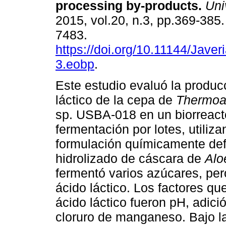
processing by-products
.
Univ
2015, vol.20, n.3, pp.369-385
7483.
https://doi.org/10.11144/Jave
3.eobp
.
Este estudio evaluó la produc
láctico de la cepa de
Thermoa
sp. USBA-018 en un biorreact
fermentación por lotes, utili
formulación químicamente def
hidrolizado de cáscara de
Alo
fermentó varios azúcares, pero
ácido láctico. Los factores qu
ácido láctico fueron pH, adici
cloruro de manganeso. Bajo l