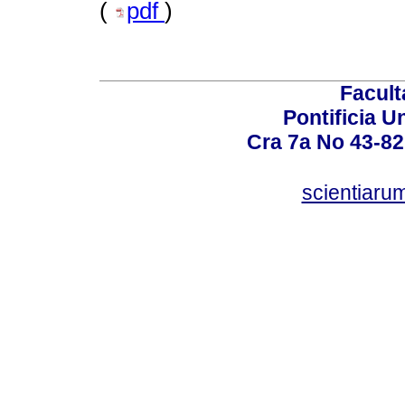
(
pdf
)
Facult
Pontificia U
Cra 7a No 43-82
scientiaru