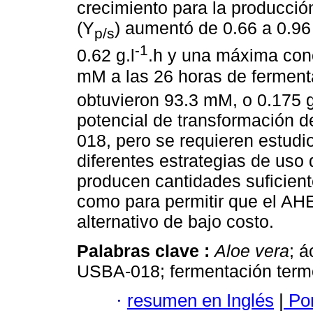
crecimiento para la producción
(Y
) aumentó de 0.66 a 0.96
p/s
-1
0.62 g.l
.h y una máxima conc
mM a las 26 horas de fermen
obtuvieron 93.3 mM, o 0.175 g
potencial de transformación 
018, pero se requieren estudi
diferentes estrategias de us
producen cantidades suficien
como para permitir que el AHE
alternativo de bajo costo.
Palabras clave :
Aloe vera
; á
USBA-018; fermentación termo
·
resumen en Inglés
|
Por