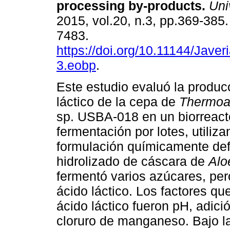
processing by-products
.
Univ
2015, vol.20, n.3, pp.369-385
7483.
https://doi.org/10.11144/Jave
3.eobp
.
Este estudio evaluó la produc
láctico de la cepa de
Thermoa
sp. USBA-018 en un biorreact
fermentación por lotes, utili
formulación químicamente def
hidrolizado de cáscara de
Alo
fermentó varios azúcares, pero
ácido láctico. Los factores qu
ácido láctico fueron pH, adici
cloruro de manganeso. Bajo l