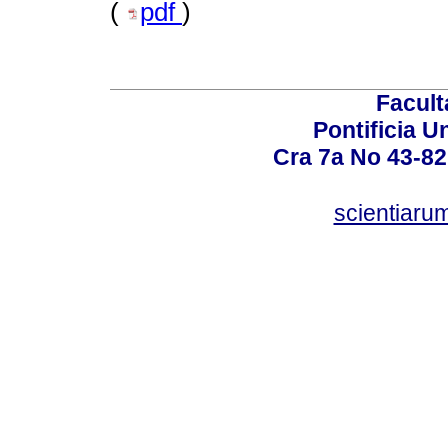
(
pdf
)
Facult
Pontificia U
Cra 7a No 43-82
scientiaru