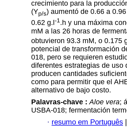
crecimiento para la producción
(Y
) aumentó de 0.66 a 0.96
p/s
-1
0.62 g.l
.h y una máxima conc
mM a las 26 horas de fermen
obtuvieron 93.3 mM, o 0.175 g
potencial de transformación 
018, pero se requieren estudi
diferentes estrategias de us
producen cantidades suficien
como para permitir que el AHE
alternativo de bajo costo.
Palavras-chave :
Aloe vera
; 
USBA-018; fermentación termo
·
resumo em Português
|