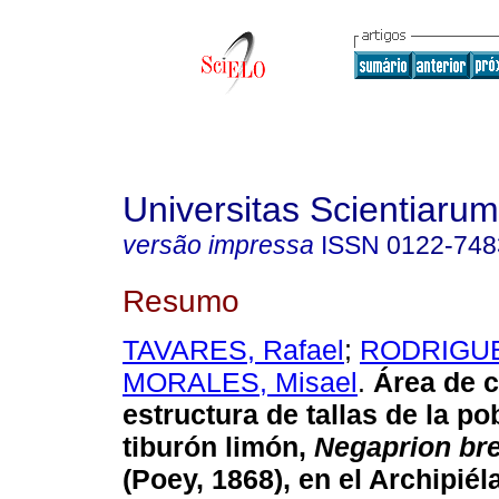
Universitas Scientiarum
versão impressa
ISSN
0122-748
Resumo
TAVARES, Rafael
;
RODRIGUEZ
MORALES, Misael
.
Área de c
estructura de tallas de la po
tiburón limón,
Negaprion bre
(Poey, 1868), en el Archipié