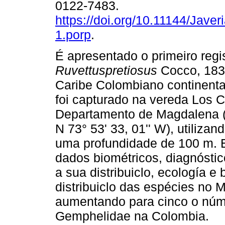
0122-7483.
https://doi.org/10.11144/Jave
1.porp
.
É apresentado o primeiro regi
Ruvettuspretiosus
Cocco, 183
Caribe Colombiano continent
foi capturado na vereda Los 
Departamento de Magdalena (1
N 73° 53' 33, 01'' W), utiliza
uma profundidade de 100 m. E
dados biométricos, diagnósti
a sua distribuiclo, ecología e
distribuiclo das espécies no 
aumentando para cinco o núme
Gemphelidae na Colombia.