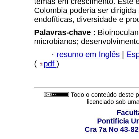
temas em crescimento. Este 
Colombia poderia ser dirigida
endofíticas, diversidade e pro
Palavras-chave :
Bioinoculan
microbianos; desenvolvimento
·
resumo em Inglês
|
Esp
(
pdf
)
Todo o conteúdo deste pe
licenciado sob um
Facult
Pontificia U
Cra 7a No 43-82