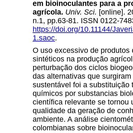
em bioinoculantes para a p
agrícola
.
Univ. Sci.
[online]. 2
n.1, pp.63-81. ISSN 0122-748
https://doi.org/10.11144/Jave
1.saoc
.
O uso excessivo de produtos
sintéticos na produção agríco
perturbação dos ciclos bioge
das alternativas que surgiram
sustentável foi a substituição
químicos por substancias bioló
científica relevante se tornou
qualidade da geração de con
ambiente. A análise cientomét
colombianas sobre bioinocula