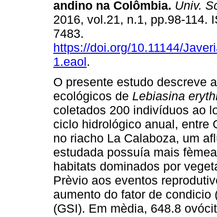
andino na Colômbia
.
Univ. Sc
2016, vol.21, n.1, pp.98-114.
7483.
https://doi.org/10.11144/Jave
1.eaol
.
O presente estudo descreve 
ecológicos de
Lebiasina eryth
coletados 200 indivíduos ao 
ciclo hidrológico anual, entr
no riacho La Calaboza, um afl
estudada possuía mais fèmeas
habitats dominados por vegeta
Prèvio aos eventos reproduti
aumento do fator de condicio
(GSI). Em mèdia, 648.8 ovóc