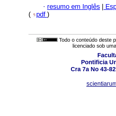
·
resumo em Inglês
|
Esp
(
pdf
)
Todo o conteúdo deste pe
licenciado sob um
Facult
Pontificia U
Cra 7a No 43-82
scientiaru