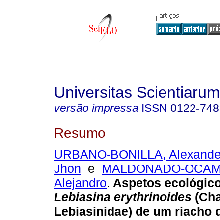
Universitas Scientiarum
versão impressa
ISSN
0122-748
Resumo
URBANO-BONILLA, Alexande
Jhon
e
MALDONADO-OCAMP
Alejandro
.
Aspetos ecológic
Lebiasina erythrinoides
(Cha
Lebiasinidae) de um riacho