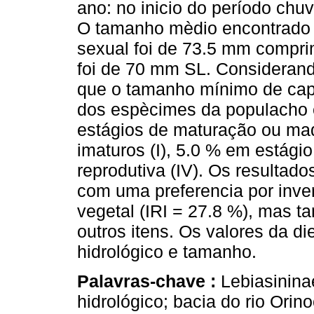
ano: no inicio do período chu
O tamanho mèdio encontrado 
sexual foi de 73.5 mm compri
foi de 70 mm SL. Considerand
que o tamanho mínimo de cap
dos espècimes da populacho 
estágios de maturação ou madu
imaturos (I), 5.0 % em estági
reprodutiva (IV). Os resultad
com uma preferencia por inver
vegetal (IRI = 27.8 %), mas 
outros itens. Os valores da di
hidrológico e tamanho.
Palavras-chave :
Lebiasininae
hidrológico; bacia do rio Orino