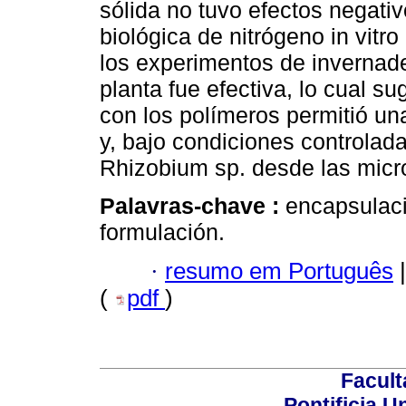
sólida no tuvo efectos negativ
biológica de nitrógeno in vitr
los experimentos de invernade
planta fue efectiva, lo cual s
con los polímeros permitió una
y, bajo condiciones controlad
Rhizobium sp. desde las microp
Palavras-chave :
encapsulaci
formulación.
·
resumo em Português
|
(
pdf
)
Facult
Pontificia U