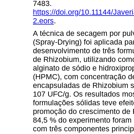
7483.
https://doi.org/10.11144/Jave
2.eors
.
A técnica de secagem por pul
(Spray-Drying) foi aplicada pa
desenvolvimento de três form
de Rhizobium, utilizando com
alginato de sódio e hidroxipro
(HPMC), com concentração de 
encapsuladas de Rhizobium sp
107 UFC/g. Os resultados m
formulações sólidas teve efei
promoção do crescimento de Rh
84,5 % do experimento foram e
com três componentes principa