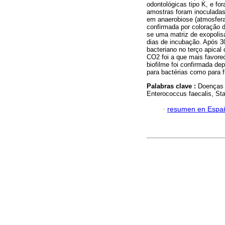
odontológicas tipo K, e fo
amostras foram inoculadas
em anaerobiose (atmosfera
confirmada por coloração d
se uma matriz de exopolis
dias de incubação. Após 3
bacteriano no terço apical
CO2 foi a que mais favore
biofilme foi confirmada d
para bactérias como para 
Palabras clave :
Doenças d
Enterococcus faecalis, St
·
resumen en Espa