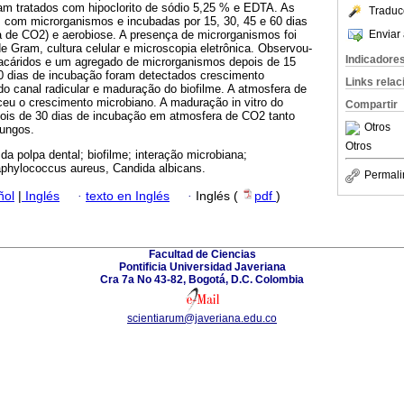
ram tratados com hipoclorito de sódio 5,25 % e EDTA. As
Traduc
 com microrganismos e incubadas por 15, 30, 45 e 60 dias
Enviar 
 de CO2) e aerobiose. A presença de microrganismos foi
e Gram, cultura celular e microscopia eletrônica. Observou-
Indicadore
acáridos e um agregado de microrganismos depois de 15
0 dias de incubação foram detectados crescimento
Links rela
 do canal radicular e maduração do biofilme. A atmosfera de
ceu o crescimento microbiano. A maduração in vitro do
Compartir
epois de 30 dias de incubação em atmosfera de CO2 tanto
Otros
fungos.
Otros
a polpa dental; biofilme; interação microbiana;
aphylococcus aureus, Candida albicans.
Permali
ñol
|
Inglés
·
texto en Inglés
·
Inglés (
pdf
)
Facultad de Ciencias
Pontificia Universidad Javeriana
Cra 7a No 43-82, Bogotá, D.C. Colombia
scientiarum@javeriana.edu.co