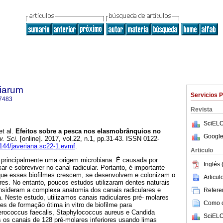
tiarum
Servicios 
7483
Revista
SciELO
t al.
Efeitos sobre a pesca nos elasmobrânquios no
Google
. Sci.
[online]. 2017, vol.22, n.1, pp.31-43. ISSN 0122-
11144/javeriana.sc22-1.evmf
.
Articulo
principalmente uma origem microbiana. É causada por
Inglés 
ar e sobreviver no canal radicular. Portanto, é importante
que esses biofilmes crescem, se desenvolvem e colonizam o
Articu
res. No entanto, poucos estudos utilizaram dentes naturais
sideram a complexa anatomia dos canais radiculares e
Referen
a. Neste estudo, utilizamos canais radiculares pré- molares
Como ci
es de formação ótima in vitro de biofilme para
rococcus faecalis, Staphylococcus aureus e Candida
SciELO
 os canais de 128 pré-molares inferiores usando limas