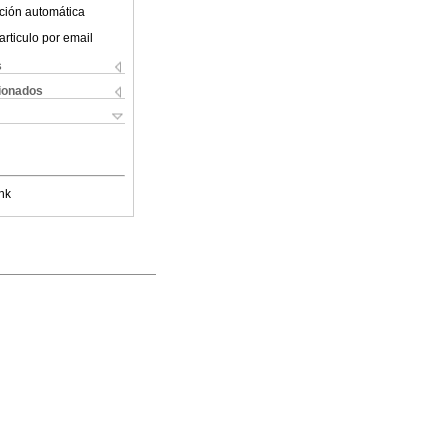
ción automática
articulo por email
s
cionados
nk