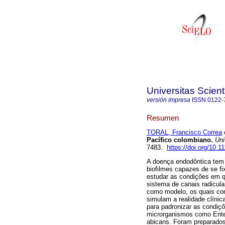
Universitas Scien
versión impresa
ISSN
0122-
Resumen
TORAL, Francisco Correa
e
Pacífico colombiano.
Univ
7483.
https://doi.org/10.
A doença endodôntica tem 
biofilmes capazes de se fix
estudar as condições em 
sistema de canais radicula
como modelo, os quais con
simulam a realidade clínic
para padronizar as condiçõ
microrganismos como Ente
abicans. Foram preparados