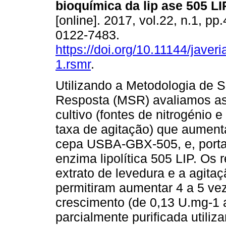
bioquímica da lip ase 505 LI
[online]. 2017, vol.22, n.1, p
0122-7483.
https://doi.org/10.11144/javer
1.rsmr
.
Utilizando a Metodologia de S
Resposta (MSR) avaliamos as
cultivo (fontes de nitrogénio 
taxa de agitação) que aument
cepa USBA-GBX-505, e, porta
enzima lipolítica 505 LIP. Os
extrato de levedura e a agita
permitiram aumentar 4 a 5 vez
crescimento (de 0,13 U.mg-1 a
parcialmente purificada utili