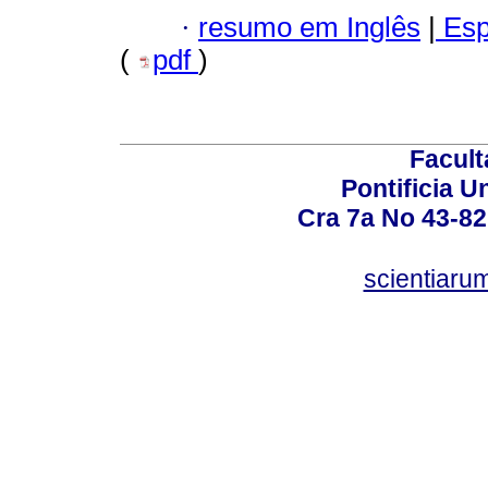
·
resumo em Inglês
|
Esp
(
pdf
)
Facult
Pontificia U
Cra 7a No 43-82
scientiaru