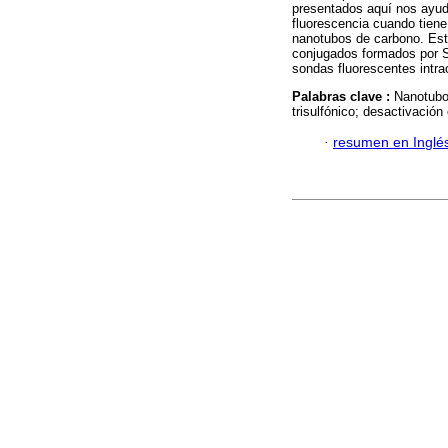
presentados aquí nos ayud
fluorescencia cuando tiene 
nanotubos de carbono. Este
conjugados formados por 
sondas fluorescentes intra
Palabras clave :
Nanotubos
trisulfónico; desactivación
·
resumen en Inglé