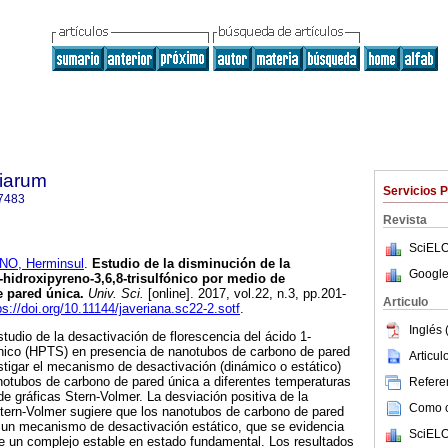
tiarum
Servicios 
7483
Revista
SciELO
NO, Herminsul
.
Estudio de la disminución de la
Google
-hidroxipyreno-3,6,8-trisulfónico por medio de
 pared única.
Univ. Sci.
[online]. 2017, vol.22, n.3, pp.201-
Articulo
ps://doi.org/10.11144/javeriana.sc22-2.sotf
.
Inglés 
studio de la desactivación de florescencia del ácido 1-
fónico (HPTS) en presencia de nanotubos de carbono de pared
Articu
tigar el mecanismo de desactivación (dinámico o estático)
otubos de carbono de pared única a diferentes temperaturas
Referen
de gráficas Stern-Volmer. La desviación positiva de la
Como ci
 Stern-Volmer sugiere que los nanotubos de carbono de pared
 un mecanismo de desactivación estático, que se evidencia
SciELO
e un complejo estable en estado fundamental. Los resultados