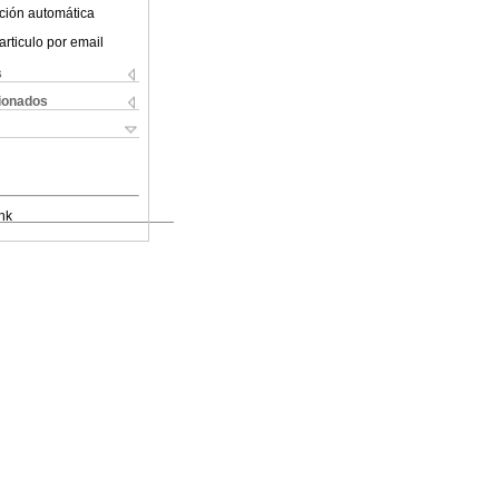
ción automática
articulo por email
s
cionados
nk