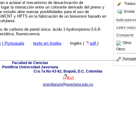
an a aclarar el mecanismo de desactivación de
Traduc
lugar la interacción entre un colorante derivado del pireno y
Enviar 
 estudio abre nuevas posibilidades para el uso de
SWCNT y HPTS en la fabricación de un biosensor basado en
Indicadore
celulares.
Links rela
 de carbono de pared única; ácido 1-hydroxipireno-3,6,8-
 estática; fluorescencia.
Compartir
Otros
s
|
Portugués
·
texto en Inglés
·
Inglés (
pdf
)
Otros
Permali
Facultad de Ciencias
Pontificia Universidad Javeriana
Cra 7a No 43-82, Bogotá, D.C. Colombia
scientiarum@javeriana.edu.co