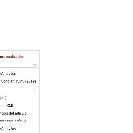
Personalizados
 Analytics
 Scholar H5M5 (
2019
)
(pdf)
lo en XML
cias del artículo
tar este artículo
 Analytics