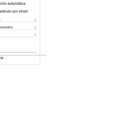
ción automática
articulo por email
s
cionados
nk