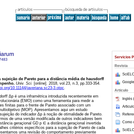
tiarum
Servicios 
7483
Revista
SciELO
 sujeição de Pareto para a distância média de hausdorff
Google
mpenho.
Univ. Sci.
[online]. 2018, vol.23, n.3, pp.333-354.
doi.org/10.11144/javeriana.sc23-3.otpc
.
Articulo
dorff Δp é uma inframétrica introduzida recentemente em
Inglés 
evolucionária (EMO) como uma ferramenta para medir a
es finitas para o frente de Pareto associado com um
Articu
ultiobjetivo (MOP). Apresentamos aqui um estudo
sujeição do indicador Δp à noção de otimalidade de Pareto.
Referen
rmos de uma versão modificada de outros indicadores bem
Como ci
stância geraçional GD p ∈ a distância geraçional invertida
lhes critérios específicos para a sujeição de Pareto de cada
SciELO
resentamos uma revisão do comportamento previamente