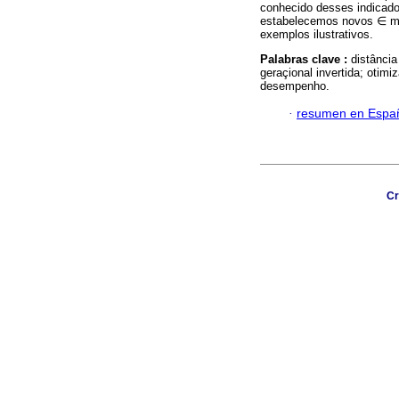
conhecido desses indicador
estabelecemos novos ∈ mai
exemplos ilustrativos.
Palabras clave :
distância
geraçional invertida; otimi
desempenho.
·
resumen en Espa
Cr