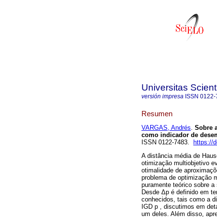
Universitas Scien
versión impresa
ISSN
0122-
Resumen
VARGAS, Andrés
.
Sobre a
como indicador de dese
ISSN 0122-7483.
https://
A distância média de Haus
otimização multiobjetivo 
otimalidade de aproximaçõ
problema de optimização m
puramente teórico sobre a 
Desde Δp é definido em te
conhecidos, tais como a di
IGD p , discutimos em deta
um deles. Além disso, ap