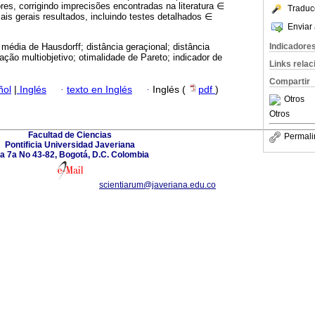
es, corrigindo imprecisões encontradas na literatura ∈
Traduc
s gerais resultados, incluindo testes detalhados ∈
Enviar 
Indicadore
 média de Hausdorff; distância geraçional; distância
zação multiobjetivo; otimalidade de Pareto; indicador de
Links rela
Compartir
ñol
|
Inglés
·
texto en Inglés
·
Inglés (
pdf
)
Otros
Otros
Facultad de Ciencias
Permali
Pontificia Universidad Javeriana
a 7a No 43-82, Bogotá, D.C. Colombia
scientiarum@javeriana.edu.co