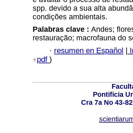
spp. devido a sua alta abundâ
condições ambientais.
Palabras clave :
Andes; flore
restauração; macrofauna do s
·
resumen en Español
|
I
pdf
)
Facult
Pontificia U
Cra 7a No 43-82
scientiaru