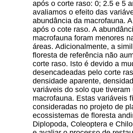
após o corte raso: 0; 2.5 e 5
avaliamos o efeito das variáve
abundância da macrofauna. 
após o cote raso. A abundânci
macrofauna foram menores na
áreas. Adicionalmente, a sim
floresta de referência não a
corte raso. Isto é devido a m
desencadeadas pelo corte raso
densidade aparente, densidade
variáveis do solo que tiveram
macrofauna. Estas variáveis f
consideradas no projeto de p
ecossistemas de floresta and
Diplopoda, Coleoptera e Chil
e avaliar o processo de resta