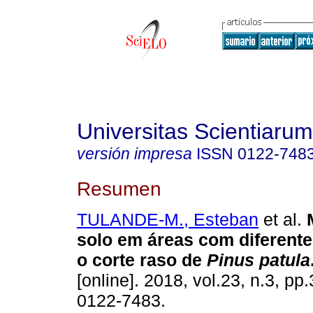
Universitas Scientiarum
versión impresa
ISSN
0122-748
Resumen
TULANDE-M., Esteban
et al.
M
solo em áreas com diferent
o corte raso de
Pinus patula
[online]. 2018, vol.23, n.3, p
0122-7483.