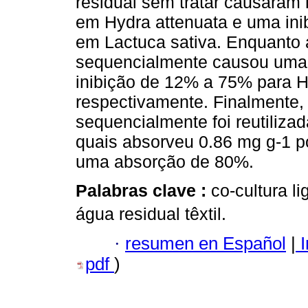
residual sem tratar causaram
em Hydra attenuata e uma in
em Lactuca sativa. Enquanto á
sequencialmente causou uma 
inibição de 12% a 75% para H.
respectivamente. Finalmente, 
sequencialmente foi reutiliza
quais absorveu 0.86 mg g-1 po
uma absorção de 80%.
Palabras clave :
co-cultura li
água residual têxtil.
·
resumen en Español
|
I
pdf
)